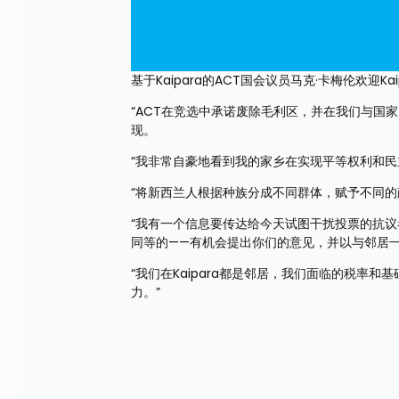
基于Kaipara的ACT国会议员马克·卡梅伦欢迎K
“ACT在竞选中承诺废除毛利区，并在我们与国
现。
“我非常自豪地看到我的家乡在实现平等权利和民
“将新西兰人根据种族分成不同群体，赋予不同
“我有一个信息要传达给今天试图干扰投票的抗
同等的——有机会提出你们的意见，并以与邻居
“我们在Kaipara都是邻居，我们面临的税
力。”