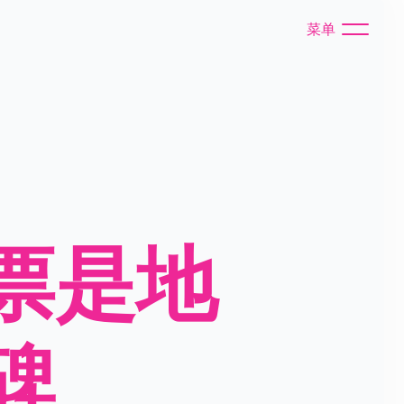
菜单
票是地
碑