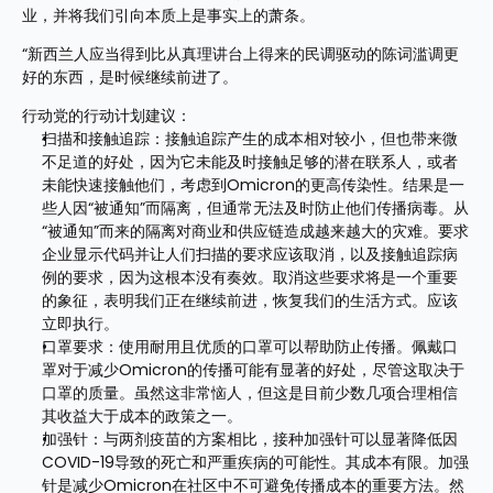
业，并将我们引向本质上是事实上的萧条。
“新西兰人应当得到比从真理讲台上得来的民调驱动的陈词滥调更
好的东西，是时候继续前进了。
行动党的行动计划建议：
扫描和接触追踪：接触追踪产生的成本相对较小，但也带来微
不足道的好处，因为它未能及时接触足够的潜在联系人，或者
未能快速接触他们，考虑到Omicron的更高传染性。结果是一
些人因“被通知”而隔离，但通常无法及时防止他们传播病毒。从
“被通知”而来的隔离对商业和供应链造成越来越大的灾难。要求
企业显示代码并让人们扫描的要求应该取消，以及接触追踪病
例的要求，因为这根本没有奏效。取消这些要求将是一个重要
的象征，表明我们正在继续前进，恢复我们的生活方式。应该
立即执行。
口罩要求：使用耐用且优质的口罩可以帮助防止传播。佩戴口
罩对于减少Omicron的传播可能有显著的好处，尽管这取决于
口罩的质量。虽然这非常恼人，但这是目前少数几项合理相信
其收益大于成本的政策之一。
加强针：与两剂疫苗的方案相比，接种加强针可以显著降低因
COVID-19导致的死亡和严重疾病的可能性。其成本有限。加强
针是减少Omicron在社区中不可避免传播成本的重要方法。然