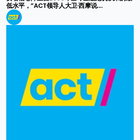
低水平，”ACT领导人大卫·西摩说....