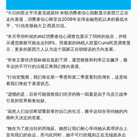
“今日的西太平洋麦克德莫特·米勒消费者信心指数显示新西兰正在
走向衰退，消费者信心降至自2008年全球金融危机以来的最低水
平，”行动党领袖大卫·西莫尔说。
“本月早些时候的ANZ消费者信心调查也显示了同样的低谷，并暗
示通货膨胀可能会达到8%。而最新的纳税人联盟Curia民意调查显
示，更多的新西兰人认为这个国家正在朝错误的方向发展。
“所有主要经济指标都在急剧下滑，通货膨胀和利率正在飙升，雅
辛达的不可行的法规正将我们推向衰退。
“行动党预测，我们将在第一季度和第二季度看到负增长，这意味
着我们将处于衰退状态。
“遗憾的是，目前可能拯救我们经济的唯一因素是由于乌克兰战争
引发的世界粮食短缺。
“虽然人们迫切希望重新掌控自己的生活，雅辛达却在等待她的内
阁昨天决定的答案。
“她在为了政治目的而拖延。她想让我们耐心等待她从真理讲台上
宣布我们的命运，而与此同时，她不可行的规则正在无端扼杀企