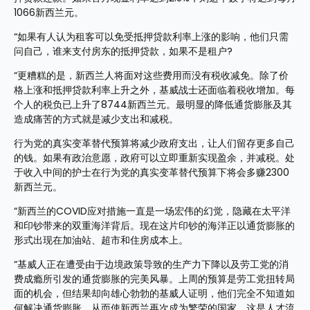
1066新西兰元。
“如果有人认为租客可以免受抵押贷款利率上涨的影响，他们只需
问自己，谁来支付房东的抵押贷款，如果不是租户?
“更糟糕的是，新西兰人将面对这些费用而没有税收减免。除了价
格上涨和抵押贷款利率上升之外，基威战士还面临着税收增加。每
个人的税负已上升了8744新西兰元。最明显的降低通货膨胀及其
造成痛苦的方式就是减少支出和减税。
行为党的真实变革替代预算将减少政府支出，让人们留存更多自己
的钱。如果有政治意愿，政府可以立即重新实现盈余，并减税。处
于收入中间的护士在行为党的真实变革替代预算下将会多赚2300
新西兰元。
“新西兰的COVID应对措施一直是一场宏伟的幻觉，隐藏在太平洋
和印钞带来的双重海洋背后。现在这片印钞的海洋正以通货膨胀的
形式出现在加油站、超市和住房成本上。
“基威人正在遭受由于边境政策导致的生产力下降以及劳工党的消
费成瘾所引发的通货膨胀的完美风暴。上周的预算是劳工党扭转局
面的机会，但结果却向雄心勃勃的基威人证明，他们完全不知道如
何解决通货膨胀，从而使新西兰再次成为繁荣的国家。这是人才流