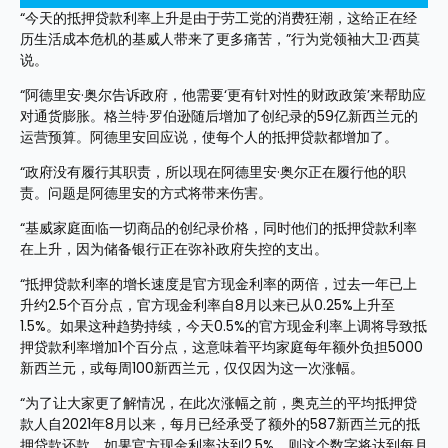
“今天的抵押贷款利率上升是由于劳工党的消费狂潮，这给正在经
历生活成本危机的基威人带来了更多痛苦，”行为党领袖大卫·西莫
说。
“阿德里安·奥尔告诉政府，他需要‘更有针对性的财政政策’来帮助应
对通货膨胀。格兰特·罗伯逊随后增加了创纪录的59亿新西兰元的
运营预算。阿德里安回应说，使每个人的抵押贷款都增加了。
“政府没有履行其职责，所以现在阿德里安·奥尔正在履行他的职
责。问题是阿德里安的方式将带来伤害。
“基威家庭面临一切商品的创纪录价格，同时他们的抵押贷款利率
在上升，因为储备银行正在弥补政府失控的支出。
“抵押贷款利率的增长速度是官方现金利率的两倍，过去一年已上
升约2.5个百分点，官方现金利率自8月以来已从0.25%上升至
1.5%。如果这种趋势持续，今天0.5%的官方现金利率上调将导致抵
押贷款利率增加1个百分点，这意味着平均家庭每年额外负担5000
新西兰元，或每周100新西兰元，仅仅因为这一次涨幅。
“为了让大家更了解情况，在此次涨幅之前，奥克兰的平均抵押贷
款人自2021年8月以来，每月已经承受了额外的587新西兰元的抵
押贷款还款。如果官方现金利率达到2.5%，则这个数字将达到每月