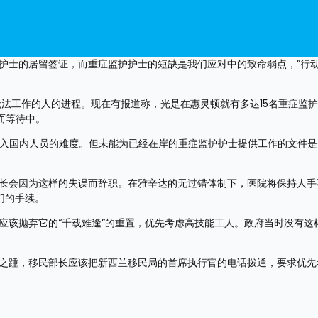
护护士的居留签证，而重症监护护士的短缺是我们应对中的致命弱点，”行
ID无法工作的人的进程。现在有报道称，光是在惠灵顿就有多达15名重症监
而等待中。
ally进入国内人员的难度。但未能为已经在岸的重症监护护士提供工作的文件
部长会因为这样的失误而辞职。在雅辛达的无过错体制下，医院将保持人手
们的手续。
应该抛弃它的“千载难逢”的重置，优先考虑高技能工人。政府当时没有这
斯之踵，移民部长应该把新西兰移民局的首席执行官的电话拨通，要求优先