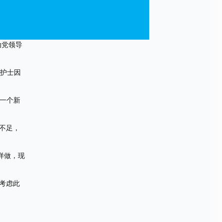
动党领导
护护士因
是一个新
不足，
样做，现
考虑此