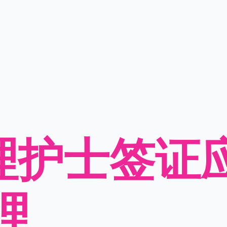
护理护士签证
理