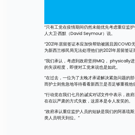
“只有工党在疫情期间仍然未能优先考虑重症监
人大卫·西默（David Seymour）说。
“2021年居留签证本应加快帮助被困且因COV
为新西兰移民局无法处理他们的2021年居留签证
“我们承认，考虑到政府坚持MIQ， physic
的失误程度，即便对工党来说也是如此。
“在过去，一位为了太晚才承诺解决紧急问题的
而护士则焦急地等待看看新西兰是否足够重视他
“行动党在我们七月的
诚实对话
文件中表示，政府
在在以严肃的方式失败，这原本是令人发笑的。
“政府承认重症监护人员的短缺是我们的阿基琉
类人员明天到位。”