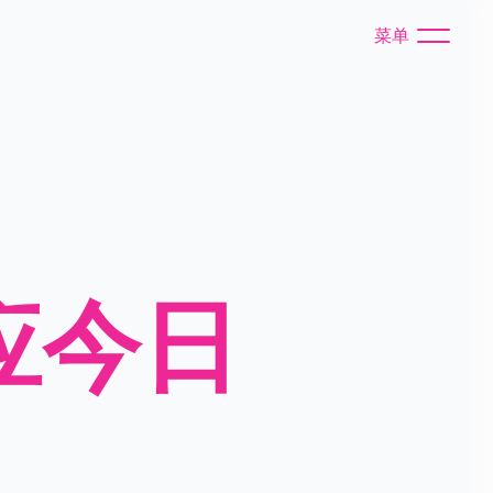
菜单
应今日