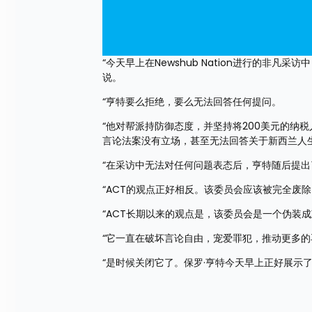
“今天早上在Newshub Nation进行的非凡
说。
“亨特要么拒绝，要么无法回答任何提问。
“他对帮派持防御态度，并坚持将200美元的纳
言论法案没有立场，甚至无法回答关于新西兰人
“在采访中无法对任何问题表态后，亨特随后提
“ACT的观点正好相反。该委员会应该被完全废除
“ACT长期以来的观点是，该委员会是一个伪装
“它一直在破坏言论自由，宠爱罪犯，推动更多
“是时候关闭它了。保罗·亨特今天早上正好展示了