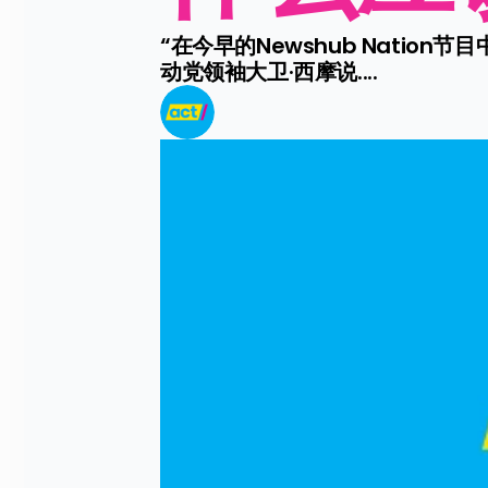
“在今早的Newshub Nati
动党领袖大卫·西摩说....