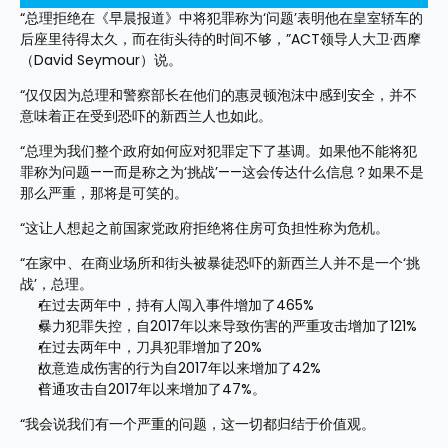
“总理拒绝在《早晨报道》中将犯罪称为‘问题’表明他在皇室轿车的
后座里待得太久，而在街头待的时间不够，”ACT领导人大卫·西摩
（David Seymour）说。
“仅仅因为总理和警察部长在他们的惠灵顿泡沫中感到安全，并不
意味着正在受到恐吓的新西兰人也如此。
“总理为我们整个政府如何应对犯罪定下了基调。如果他不能将犯
罪称为问题——而是称之为‘挑战’——这会传达什么信息？如果不是
那么严重，那将是可笑的。
“这让人想起之前国家党政府拒绝将住房可负担性称为危机。
“在家中、在商业场所和街头被暴徒恐吓的新西兰人并不是一个‘挑
战’，总理。
在过去两年中，持有人闯入事件增加了465%
暴力犯罪失控，自2017年以来导致伤害的严重攻击增加了121%
在过去两年中，刀具犯罪增加了20%
故意造成伤害的行为自2017年以来增加了42%
普通攻击自2017年以来增加了47%。
“我会说我们有一个严重的问题，这一切都归结于价值观。