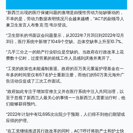
“新西兰出现的医疗保健问题的激增是由慢性劳动力短缺驱动的，
不幸的是，劳动力数据表明情况只会越来越糟，”ACT的副领导人
兼卫生发言人布鲁克·范·韦尔登说。
“卫生部长的书面议会问题显示，从2022年7月31日到2022年12月
31日，医疗系统中新增了1049个空缺。总体空缺率上升至10.7%。
“几乎三分之一的助产行业职位是空缺的。当政府在行政改革上花
费数十亿时，过度劳累的前线工作人员感到厌倦并离开了。 
“工党的政策也未能遏制衰退。政府的百万美元重返护理基金在一
年多的时间里仅有67名护士重新注册，而他们的50万美元海外广
告活动仅促成了三次工作面试。
“政府如此专注于增加官僚主义并在医疗系统中注入共同治理，以
至于忽视了新西兰人最关心的事情——当新西兰人需要治疗时，他
们能够获得预约。 
“2022年计划中有12,695次出院少于预期，人们得不到他们期望或
应得的护理。
“在工党继续推进其行政改革的同时，ACT呼吁将助产士和护士快