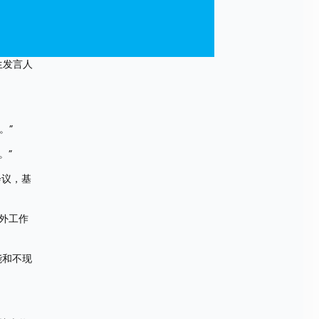
生发言人
。”
。”
会议，基
外工作
能和不现