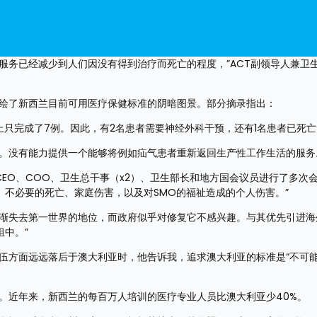
服务已经减少到人们因没有得到治疗而死亡的程度，”ACT副领导人兼卫
议记录描绘了新西兰目前可用医疗保健标准的阴暗图景。部分摘录指出：
上只完成了7例。因此，有2名患者需要神经外科干预，还有1名患者已死亡
。没有能力提供一个能够将例如疝气患者重新返回生产性工作生活的服务
会、CEO、COO、卫生总干事（x2）、卫生部长和地方国会议员进行了多次
不必要的死亡、家庭伤害，以及对SMO的福祉造成的个人伤害。”
逐渐失去第一世界的地位，而政府似乎对修复它不感兴趣。与其优先引进海
中。”
队伍方面远远落后于澳大利亚时，他告诉我，追求澳大利亚的标准是“不可
。近年来，新西兰的每百万人培训的医疗专业人员比澳大利亚少40%。