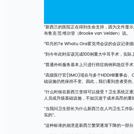
“新西兰的医院正在得到生命支持，因为文件显示
布鲁克·范·维尔登（Brooke van Velden）说。
“10月的Te Whatu Ora霍克湾会议的会
“到今年此时应该完成100例重大中耳手术，实际
“普通外科服务基本上只进行癌症病例和急症手术
“高级医疗官(SMO)现在与多个HDDHB董事
础设施仍然保持不变。因此，我们看到患者受伤、
“什么时候在新西兰变得可以接受？卫生系统正
人员或升级基础设施，不如沉迷于成本高昂的重组
“当我问卫生部长为什么新西兰在人均卫生工作
实的”。
“这种标准的崩溃是新西兰繁荣逐渐下降的一部分