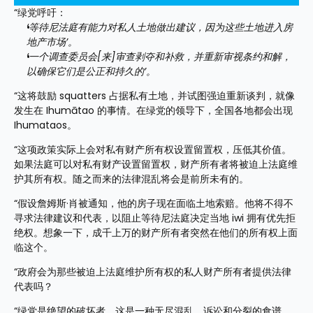
“绿党呼吁：
‘等待尼法庭有能力对私人土地做出建议，因为这些土地进入房
地产市场’。
‘一个调查委员会[来]审查剥夺和补救，并重新审视条约和解，
以确保它们是公正和持久的’。
“这将鼓励 squatters 占据私有土地，并试图强迫重新谈判，就像
发生在 Ihumātao 的事情。在绿党的领导下，全国各地都会出现 
Ihumataos。
“这项政策实际上会对私有财产所有权设置留置权，压低其价值。
如果法庭可以对私有财产设置留置权，财产所有者将被迫上法庭维
护其所有权。随之而来的法律混乱将会是前所未有的。
“假设詹姆斯·肖被通知，他的房子现在面临土地索赔。他将不得不
寻求法律建议和代表，以阻止等待尼法庭决定当地 iwi 拥有优先拒
绝权。想象一下，成千上万的财产所有者突然在他们的所有权上面
临这个。
“政府会为那些被迫上法庭维护所有权的私人财产所有者提供法律
代表吗？
“绿党是绝望的破坏者。这是一种无尽混乱、诉讼和分裂的食谱。