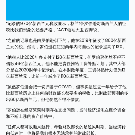
“记录的970亿新西兰元税收显示，格兰特·罗伯逊对新西兰人的征
税比我们想象的还要严格，”ACT领袖大卫·西摩说。
“之前的记录也是由罗伯逊创下的，他在2019年征收了860亿新西
兰元的税。然而，罗伯逊在短短两年内将自己的记录提高了13%。
“纳税人比2020年多支付了120亿新西兰元，但罗伯逊仍然不得不
借款46亿新西兰元。他不能把责任推给工资补贴计划，其中大部
分是在2020财年中记录的。在本财政年度，工资补贴计划仅为12
亿新西兰元，比前一年减少了110亿新西兰元。
“虽然罗伯逊会把一切归咎于COVID，但事实是过去一年给予了他
比新西兰历史上任何前财政部长都要多的税收，比财政部预测的多
出60亿新西兰元，但他仍然不得不借款。
“罗伯逊在经济繁荣时期存在支出问题，当时经济浸泡在廉价资金
和不断上涨的资产价格中。
“任何人都可以顺风航行，考验财政部长的是逆风时期。当经济转
向低迷时，他将是我们根本无法承担的财政部长。