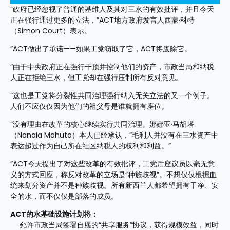
“政府已经忽视了普通的基维人及其对三水的有效批评，并且今天
正在强行通过更多的立法，”ACT地方政府发言人西蒙·科特
（Simon Court）表示。
“ACT做出了承诺——如果工党窃取了它，ACT将废除它。
“由于中央政府正在强行干预并控制他们的资产，市政当局和纳税
人正在拒绝三水，但工党却在强行压制所有反对意见。
“这也是工党将分裂性共同治理强行纳入无关立法的又一个例子。
人们不应仅仅因为他们的祖父母是谁就拥有座位。
“没有理由在改革的核心继续实行共同治理。娜娜亚·马胡塔
（Nanaia Mahuta）本人已经承认，“毛利人并没有在三水资产中
表达超过作为自己所在社区纳税人的权利和利益。”
“ACT今天提出了对这些改革的有效批评，工党后座议员以毫无意
义的方式回应，称反对改革的立场是“种族歧视”。不想仅仅根据血
统来划分资产并不是种族歧视。所有新西兰人都希望拥有干净、安
全的水，而不仅仅是部落的成员。
ACT的水基础设施计划将：
允许市政当局签署自愿的“共享服务”协议，获得规模效益，同时