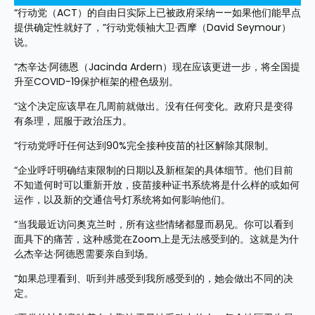
“行动党（ACT）的自由日实际上已被政府采纳——如果他们能早点
提供确定性就好了，”行动党领袖大卫·西摩（David Seymour）
说。
“杰辛达·阿德恩（Jacinda Ardern）现在应该更进一步，将全国提
升至COVID-19保护框架的橙色级别。
“这个决定应该早在几周前就做出。没有任何变化。政府只是变得
有条理，屈服于政治压力。
“行动党呼吁任何达到90%完全接种疫苗的社区解除其限制。
“企业呼吁明确结束限制的日期以及新框架的具体细节。他们目前
不知道何时可以重新开放，疫苗接种证书系统将是什么样的或如何
运作，以及新的交通信号灯系统将如何影响他们。
“当我最近访问奥克兰时，所有这些情绪都显而易见。你可以看到
面具下的痛苦，这种感觉在Zoom上是无法感受到的。这就是为什
么杰辛达·阿德恩需要亲自到场。
“如果总理看到、听到并感受到我所感受到的，她会做出不同的决
定。