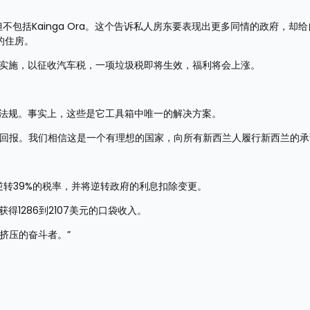
不包括Kainga Ora。这个告诉私人房东要表现出更多同情的政府，却
的住房。
在实施，以征收汽车税，一项垃圾税即将生效，福利将会上涨。
或法规。事实上，这些是它工具箱中唯一的解决方案。
有回报。我们相信这是一个有理想的国家，向所有新西兰人履行新西兰的承
将逆转39%的税率，并将逆转政府的利息扣除变更。
1286到2107美元的口袋收入。
挤压的奋斗者。”