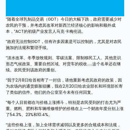
“随着全球乳制品交易（GDT）今日的大幅下跌，政府需要减少对
农民的干预，并考虑其改革对新西兰经济核心的影响和额外成
本，”ACT的初级产业发言人马克·卡梅伦说。
“政府无法控制GDT，但有许多因素是可以控制的，尤其是对农民
施加的法规和繁琐手续。
“淡水改革、冬季放牧规则、零碳法案、限制移民工人、其他意识
形态气候政策、重要自然区域、对货车的税收……这个名单还在继
续。农民受到该政府的重创。
“我于2月8日给首相寄了一封信，请他重新考虑其政府的政策，因
为农场内的通货膨胀猖獗，我在2月20日给农业部长和环境部长寄
了类似的信件。他们的办公室至今未有任何回复。
“每个人目前都在与价格上涨搏斗，特别是农民受到的打击尤为严
重。燃料、肥料和车辆维修维护的价格在上一个财政年度分别上涨
了54.3%、23%和10.4%。
“这些价格上涨，加上全球需求减弱以及更多的合规成本和法规，