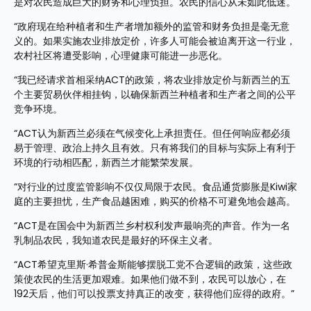
是对农民造成巨大的财务和心理负担。农民的信心从未如此低迷。
“政府现在给种植者和生产者增加额外的监管和财务负担是毫无意
义的。如果实施农业排放定价，许多人可能会被迫离开这一行业，
农村社区将遭受影响，心理健康可能进一步恶化。
“我已经请求首相采纳ACT的政策，将农业排放定价与新西兰的五
个主要贸易伙伴相挂钩，以确保新西兰种植者和生产者之间的公平
竞争环境。
“ACT认为新西兰必须在气候变化上承担责任。但任何响应都必须
易于管理、政治上持久且有效。只有将我们的目标与实际上有利于
环境的行动相匹配，新西兰才能繁荣发展。
“对行业的过度监管影响不仅仅局限于农民。食品通货膨胀是Kiwi家
庭的主要担忧，生产食品越困难，购买的价格不可避免地会越高。
“ACT是在国会中为新西兰乡村权利发声最响亮的声音。作为一名
乳制品农民，我知道农民是最好的环保主义者。
“ACT希望克里斯·希普金斯能够摆脱工党不合逻辑的政策，这些政
策使农民的生活更加艰难。如果他们做不到，农民可以放心，在
192天后，他们可以投票支持真正的改变，获得他们应得的政府。”