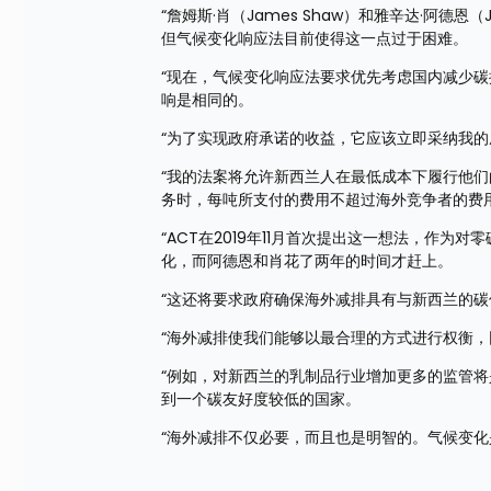
“詹姆斯·肖（James Shaw）和雅辛达·阿德恩
但气候变化响应法目前使得这一点过于困难。
“现在，气候变化响应法要求优先考虑国内减少
响是相同的。
“为了实现政府承诺的收益，它应该立即采纳我
“我的法案将允许新西兰人在最低成本下履行他
务时，每吨所支付的费用不超过海外竞争者的费
“ACT在2019年11月首次提出这一想法，作
化，而阿德恩和肖花了两年的时间才赶上。
“这还将要求政府确保海外减排具有与新西兰的
“海外减排使我们能够以最合理的方式进行权衡
“例如，对新西兰的乳制品行业增加更多的监管
到一个碳友好度较低的国家。
“海外减排不仅必要，而且也是明智的。气候变化