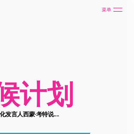
菜单
候计划
言人西蒙·考特说....