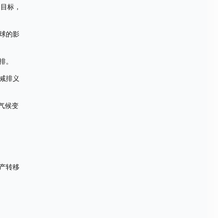
的目标，
球的影
排。
减排义
气候变
产转移