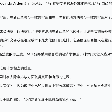
（Jacinda Ardern）已经承认，他们将需要依赖海外减排来实现他们自己
碳排放。在新西兰减少一吨碳排放和在世界其他地方的减少一吨碳排放对全
的成员法案，该法案将允许更容易地在新西兰的气候变化计划中实施海外减
们的减排义务或在给定成本下最大化他们的减排。它还确保新西兰人在履行
用。
为对零碳法案的修正案。ACT始终采用最合理的经济学和基于科学的方法来应对
碳信用计划相当的质量。
，同时在去除碳排放方面取得真正和有形的进展。
将是荒谬的，因为该行业已经是世界上碳效率最高的行业，如果这只会将生
是全球性问题，我们需要采取全球行动来减少排放。”