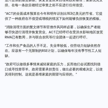
这只会加剧通货膨胀。恢复资金应来自现有政府基准，重新优先安
排。在每一条款目都经过审查之前不应进行任何借贷。
“ACT的全面成本预算在今年和明年识别出163亿美元的节省。它提
供了一种政府在不借贷或增税的情况下如何能够负担恢复的模板。
“消除清理方面的繁文缛节和官僚作风同样必要，以确保生产者能
够尽快进行清理并恢复营业。ACT已经呼吁在受洪水影响地区放宽
RMA已有数周，并与联合农民等行业团体一起进行呼吁。
“工作和生产食品的人手不足。失业率较低，但劳动力短缺依然存
在。应该有一个无限制的RSE计划，以确保每年没有季节性工人短
缺。
“政府可以做很多事情来减轻家庭的压力，反而他们会试图找到借
口或寻找替罪羊。政府需要承担责任，做出必要的艰难决定，以使
其得到控制。这就是基维家庭的期望与应得的。”