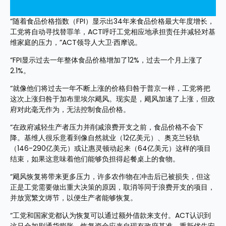
“随着食品价格指数（FPI）显示出34年来食品价格最大年度增长，
工党将自动寻找替罪羊，ACT呼吁工党相应地承担责任并减轻对基
维家庭的压力，”ACT领导人大卫·西摩说。
“FPI显示过去一年整体食品价格增加了12%，过去一个月上涨了
2.1%。
“就像他们将过去一年不断上涨的价格归咎于普京一样，工党将把
这次上涨归咎于加布里埃尔飓风。现实是，飓风加速了上涨，但政
府对此毫无作为，无法控制食品价格。
“在政府减轻生产者压力并削减浪费开支之前，食品价格不会下
降。基维人很乐意看到像自然就业（12亿美元）、奥克兰轻轨
（146-290亿美元）或让惠灵顿动起来（64亿美元）这样的项目
结束，如果这意味着他们能够负担得起餐桌上的食物。
“飓风恢复将带来更多压力，许多农作物在冲击后已被损失，但这
正是工党需要做出重大决策的原因，取消等同于浪费开支的项目，
并放宽繁文缛节，以便生产者能够恢复。
“工党和国家党都认为恢复可以通过额外借款来支付。ACT认识到