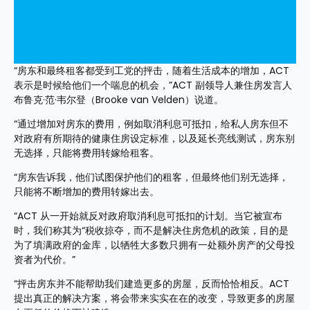
“房东和最终租客都受到工党的抨击，随着生活成本的增加，ACT 
表示是时候给他们一个喘息的机会，”ACT 副领导人兼住房发言人
布鲁克·范·韦尔登（Brooke van Velden）说道。
“通过增加对房东的费用，例如取消利息可抵扣，给私人房东但不
对政府有所期待的健康住房设定标准，以及延长亮线测试，房东别
无选择，只能将费用转嫁给租客。
“房东告诉我，他们试图保护他们的租客，但最终他们别无选择，
只能将不断增加的费用转嫁出去。
“ACT 从一开始就反对政府取消利息可抵扣的计划。当它被宣布
时，我们称其为“税收掠夺，而不是解决住房危机的政策，目的是
为了填满政府的金库，以牺牲大多数只拥有一处额外房产的父母投
资者为代价。”
“抨击房东并不能帮助我们建造更多的房屋，反而恰恰相反。ACT 
提出真正的解决方案，将会带来实实在在的改变，导致更多的房屋