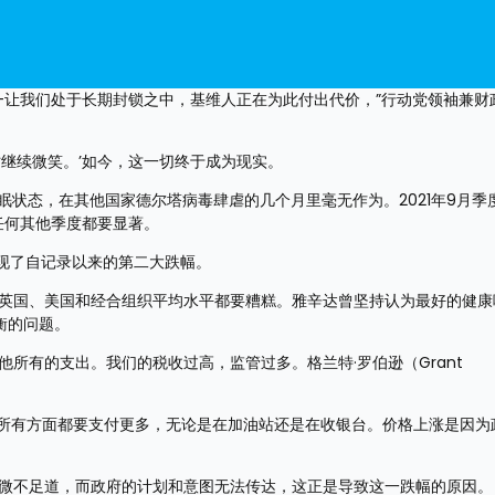
足——让我们处于长期封锁之中，基维人正在为此付出代价，”行动党领袖兼财
时继续微笑。’如今，这一切终于成为现实。
眠状态，在其他国家德尔塔病毒肆虐的几个月里毫无作为。2021年9月季
的任何其他季度都要显著。
出现了自记录以来的第二大跌幅。
、英国、美国和经合组织平均水平都要糟糕。雅辛达曾坚持认为最好的健康
衡的问题。
所有的支出。我们的税收过高，监管过多。格兰特·罗伯逊（Grant 
乎在所有方面都要支付更多，无论是在加油站还是在收银台。价格上涨是因为
。
直微不足道，而政府的计划和意图无法传达，这正是导致这一跌幅的原因。