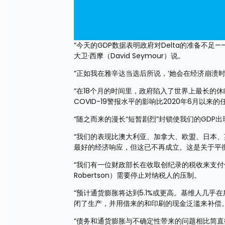
“今天的GDP数据表明政府对Delta的准备不
大卫·西摩（David Seymour）说。
“正如我在雅辛达当选后所说，‘她会在经济崩溃
“在18个月的时间里，政府陷入了世界上最长的休
COVID-19警报水平的影响比2020年6月以来
“随之而来的漫长“短暂剧烈”封锁使我们的GDP
“我们的表现比澳大利亚、加拿大、欧盟、日本
最好的经济响应，但这已不再成立。这是关于平
“我们有一位财政部长在收取创纪录的税收来支付他
Robertson）需要停止对纳税人的压制。
“预计通货膨胀将达到5.1%或更高。基维人几
闭了生产，并用借来的和印刷的现金泛滥来补偿
“债务和通货膨胀与不确定性带来的问题相比简