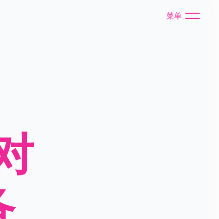
菜单
对
备