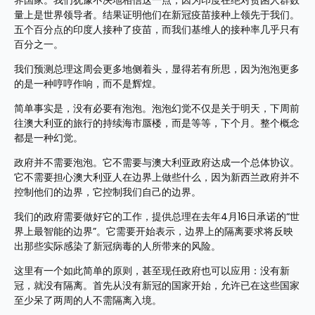
界国家。我们犹豫不决地相信这一点，因为印度在绝对贫困人群数
量上是世界领导者。结果证明他们在新冠疫苗接种上领先于我们。
五个百分点的印度人接种了疫苗，而我们基维人的接种率几乎只有
百分之一。
我们预测总理这周会更多地侧着头，显得若有所思，因为泡泡更多
的是一种哼哼作响，而不是辉煌。
简单事实是，没有必要有泡泡。泡泡幻觉不仅是关于明天，下周前
往澳大利亚的旅行的持续海市蜃楼，而是等等，下个月。整个概念
都是一种幻觉。
政府并不需要泡泡。它不需要与澳大利亚政府达成一个总体协议。
它不需要担心澳大利亚人在边界上做些什么，因为新西兰政府并不
控制他们的边界，它控制我们自己的边界。
我们的政府需要做好它的工作，提供总理在去年4月16日承诺的“世
界上最智能的边界”。它需要开始表示，边界上的隔离要求将反映
出那些实际感染了新冠病毒的人所带来的风险。
这里有一个如此简单的原则，甚至现任政府也可以应用：没有新
冠，就没有隔离。首先从没有新冠的国家开始，允许已在这些国家
至少呆了两周的人不需隔离入境。