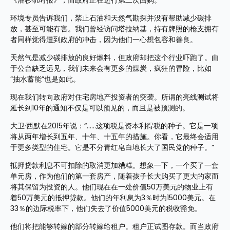
《洛杉矶时报》，而政府正在进行第二次回购。
环境专员告诉我们，禁止石油和天然气勘探并没有帮助减少碳排
放，甚至可能有害。我们曾经访问塔拉纳基，持有牌照的枪支拥有
者同样觉得遭到政府的冲击，因为他们一心想包容和善良。
天然气是减少碳排放的良好燃料，但政府却把这个行业吓跑了。由
于公台缺乏远见，我们未来会有更多的煤炭，疯狂的冒险，比如
“抽水蓄能”也是如此。
现在我们转向政府对住宅房地产投资者的突袭。所谓的亮线测试将
延长到10年的通知不仅是可以预见的，而且是被预测的。
大卫·西默在2015年说：“……这项税是资本利得税的种子。它是一项
将从两年增长到五年、十年、十五年的措施。你看，它最终会适用
于更多类型的住宅。它是不分青红皂白地长大了国民党的种子。”
抵押贷款利息不可扣除的取消更加糟糕。想象一下，一个买了一套
单元房，作为他们的第一套房产，随着孩子长大购买了更大的家而
将其保留为投资的人。他们现在在一处价值50万美元的物业上有
着50万美元的抵押贷款。他们的年利息为3％时为15000美元。在
33％的边际税率下，他们失去了价值5000美元的税收豁免。
他们将把能够转嫁的部分转嫁给租户。租户正试图存款。而当政府