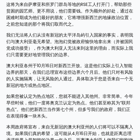
这将为来自萨摩亚和所罗门群岛等地的RSE工人打开门，帮助那些
贫困的园艺师。更不用说，他们需要钱。作为额外的好处，通过在
困难时期成为他们最好的朋友，它将增强新西兰的地缘政治位置，
之前您知道的那个将我们取而代之。
我们无法将人们从没有新冠的太平洋岛屿引入国家的事实，表明我
们与澳大利亚毫无希望。泡泡幻觉被政府愉快地拿出来（并被国民
党成功接受），作为澳大利亚人无法来到这里的理由，而实际上我
们只需要更好地管理我们的边界。
澳大利亚各州于10月16日对新西兰开放。这是他们实际上引入智能
边界的那天，在我们总理宣布这些边界六个月后。他们只对有风险
的人实施隔离，让无风险的人通过。具体取决于您是否来自一个无
新冠的地方或热点地区。
如果您被认定为热点地区，您就不能进入其他州。非常简单。今年
早些时候，他们一度将奥克兰认定为热点。他们甚至称其为“联邦
热点”。他们把新西兰当作第七个州，但多亏我们的政府，我们正
在表现得像一块木头。
本周政府将宣布，来自无新冠的澳大利亚州的人们将可以不隔离入
境。如果我们真的希望，这可能从4月16日开始，也就是距离总理