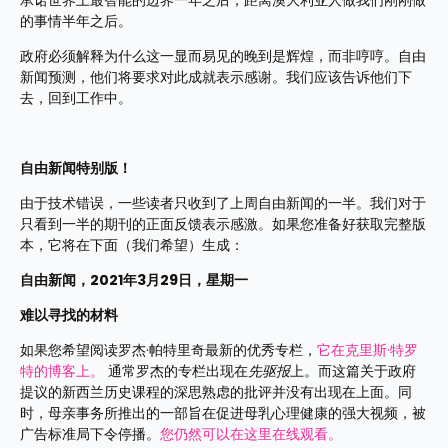
承诺世界上最智能的边界一年之后，距离澳大利亚人做我们刚刚做
的事情半年之后。
政府必须解释为什么这一显而易见的晚到是辉煌，而非哼哼。自由
新闻预测，他们将要求对此成就表示感谢。我们应该告诉他们下
去，回到工作中。
自由新闻特别版！
由于技术错误，一些读者只收到了上周自由新闻的一半。我们对于
只看到一半的期刊的正面反馈表示感激。如果您准备好获取完整版
本，它将在下面（我们希望）生成：
自由新闻，2021年3月29日，星期一
难以寻找的材料
如果您希望阅读罗杰·帕特里奇最新的优秀专栏，
它在克里斯·特罗
特的博客上。
 通常罗杰的专栏出现在
先驱报
上。而这篇关于政府
提议的新西兰历史课程的深思熟虑的批评并没有出现在上面。同
时，母亲事务所推出的一部旨在促进母乳心理健康的强大视频，被
广告标准局下令停播。
您仍然可以在这里在线观看。