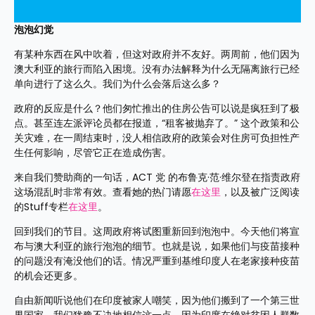
泡泡幻觉
有某种东西在风中吹着，但这对政府并不友好。两周前，他们因为
澳大利亚的旅行而陷入困境。没有办法解释为什么无隔离旅行已经
单向进行了这么久。我们为什么会落后这么多？  
政府的反应是什么？他们匆忙推出的住房公告可以说是疯狂到了极
点。甚至连左派评论员都在报道，“租客被抛弃了。” 这个政策和公
关灾难，在一周结束时，没人相信政府的政策会对住房可负担性产
生任何影响，尽管它正在造成伤害。
来自我们赞助商的一句话，ACT 党 的布鲁克·范·维尔登在指责政府
这场混乱时非常有效。查看她的热门请愿
在这里
，以及被广泛阅读
的Stuff专栏
在这里
。
回到我们的节目。这周政府将试图重新回到泡泡中。今天他们将宣
布与澳大利亚的旅行泡泡的细节。也就是说，如果他们与疫苗接种
的问题没有淹没他们的话。情况严重到基维印度人在老家接种疫苗
的机会还更多。
自由新闻听说他们在印度被家人嘲笑，因为他们搬到了一个第三世