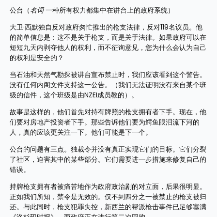
公台（
名词
 一种所有权力都集中在讲台上的政府系统）
大卫·西默独自反对政府匆忙推出的枪支法律，反对119名议员。他
的简单信息是：这不是关于枪支，而是关于法律。如果政府可以在
短短九天内剥夺他人的权利，而不征询意见，您为什么会认为自己
的权利是安全的？
当石油和天然气勘探被讲台宣布禁止时，我们应该看到这个警告。
没有任何内阁文件支持这一公告。（我们无法证明没有来自某个班
级的信件，这个班级是由NZEI成员教的）。
故事是这样的，他们首先对持有牌照的枪支拥有者下手。现在，他
们要对房地产投资者下手。那些告诉他们要为鳄鱼眼泪流下河的
人，真的应该更关注一下。他们可能是下一个。
公台的问题有三点。独裁令并没有真正实现它们的目标。它们分裂
了社区，迫害其中的某些部分。它们需要进一步措施来修复自己的
错误。
持牌枪支拥有者被痛苦地作为政府政治剧的对立面，后果很明显。
正如我们所知，禁令是无效的。仅不到四分之一被禁止的枪支被归
还。与此同时，枪支犯罪失控，新西兰的帮派枪击事件已足够塞满