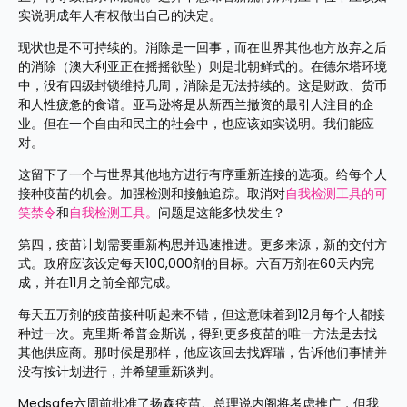
实说明成年人有权做出自己的决定。
现状也是不可持续的。消除是一回事，而在世界其他地方放弃之后
的消除（澳大利亚正在摇摇欲坠）则是北朝鲜式的。在德尔塔环境
中，没有四级封锁维持几周，消除是无法持续的。这是财政、货币
和人性疲惫的食谱。亚马逊将是从新西兰撤资的最引人注目的企
业。但在一个自由和民主的社会中，也应该如实说明。我们能应
对。
这留下了一个与世界其他地方进行有序重新连接的选项。给每个人
接种疫苗的机会。加强检测和接触追踪。取消对
自我检测工具的可
笑禁令
和
自我检测工具。
问题是这能多快发生？
第四，疫苗计划需要重新构思并迅速推进。更多来源，新的交付方
式。政府应该设定每天100,000剂的目标。六百万剂在60天内完
成，并在11月之前全部完成。
每天五万剂的疫苗接种听起来不错，但这意味着到12月每个人都接
种过一次。克里斯·希普金斯说，得到更多疫苗的唯一方法是去找
其他供应商。那时候是那样，他应该回去找辉瑞，告诉他们事情并
没有按计划进行，并希望重新谈判。
Medsafe六周前批准了扬森疫苗。总理说内阁将考虑推广，但我