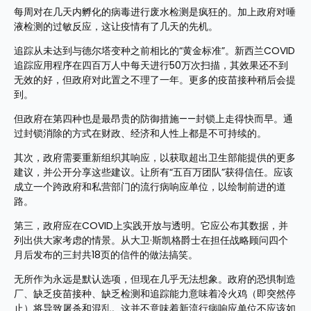
每周对在几天内孵化的病毒进行废水检测是疯狂的。加上政府对唾
液检测的过敏反应，这让疫情有了几天的先机。
追踪从未达到与德尔塔变种之前相比的“黄金标准”。新西兰COVID
追踪应用程序在四百万人中每天进行50万次扫描，其效果还不到
无效的好，但政府对此置之不理了一年。更多的疫苗接种稍后会提
到。
但政府在第四种也是最昂贵的防御措施——封锁上走得快而早。通
过封锁消除的方式在财政、经济和人性上都是不可持续的。
其次，政府需要重新组织其响应，以获取超出卫生部能提供的更多
建议，并公开分享这些建议。让所有“五百万团队”获得信任。应该
成立一个跨政府和私营部门的流行病响应单位，以绘制前进的道
路。
第三，政府应在COVID上实践开放与透明。它应公布其数据，并
列出供大家考虑的情景。从大卫·斯凯格爵士在担任战略顾问四个
月后发布的三封共18页的信件的做法搞笑。
无所作为永远是默认选项，但现在几乎无法想象。政府的恐惧制造
厂、缺乏疫苗接种、缺乏检测和追踪能力意味着冷火鸡（即突然停
止）将导致屠杀和混乱。这并不意味着新流行病响应单位不应该如