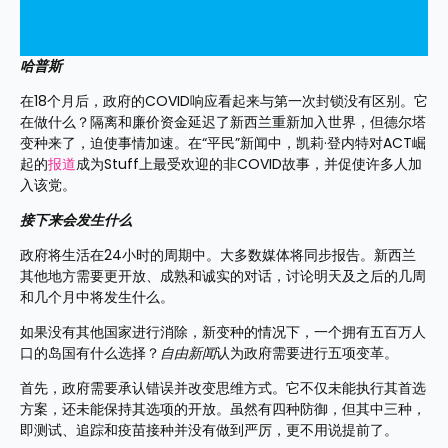
哈普斯
在18个月后，政府的COVID响应看起来与第一次封锁没有区别。它
在做什么？隔离和廉价资金延迟了新西兰重新加入世界，但德尔塔
变种来了，迫使事情加速。在“平民”新闻中，凯莉·登内特对ACT崛
起的
报道
成为Stuff上最受欢迎的非COVID故事，并促使许多人加
入该党。
接下来会发生什么
政府将生活在24小时的周期中。大多数媒体将同步报告。新西兰
其他地方需要更开放、成熟和诚实的对话，讨论明天及之后的几周
和几个月中将发生什么。
如果没有其他国家进行消除，新变种的情况下，一个拥有五百万人
口的岛国有什么选择？
自由新闻
认为政府需要进行五项变革。
首先，政府需要承认错误并改变思维方式。它不仅未能执行其首选
方案，还未能保持其选项的开放。虽然有四种防御，但其中三种，
即测试、追踪和疫苗接种并没有做到严厉，更不用说提前了。