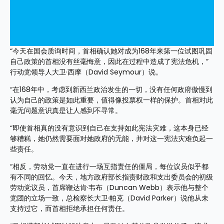
“今天在国会质询时间，首相确认她对成为168年来第一位试图巩固
自己政策的首相没有丝毫悔意，因此在过程中造成了宪法危机，”
行动党领导人大卫·西摩（David Seymour）说。
“在168年中，考虑到新西兰政治发生的一切，没有任何政府傲慢到
认为自己的政策是如此重要，值得像投票权一样的保护。首相对此
毫无问题意识真是让人感到不寻常。
“即使首相真的没有意识到自己在支持如此宪法灾难，这本身已经
够糟糕，她仍然需要面对她政府的无能，并对这一宪法灾难负起一
些责任。
“相反，劳动党一直在进行一场互指责任的僵局，每位议员似乎都
有不同的回忆。今天，地方政府部长指责财政和支出委员会的初级
劳动党议员，首席鞭达肯·韦布（Duncan Webb）表示他与整个
党团的立场一致，总检察长大卫·帕克（David Parker）说他从未
支持过它，而首相拒绝承担任何责任。