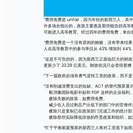
“费用免费是 unfair，因为年轻的新西兰人，
许多场合指出的，政策主要惠及那些能负担高等
可能进入高等教育。经过四年的费用免费，来自低十等
“费用免费是一个没有原则的贿赂，没有带来结果。自 
人在高等教育中的参与率仅从 43% 增加到 44
“这是不可负担的，因为新西兰正面临巨大的财政危
更新少了 23.29 亿美元。财政状况只会变得
“下一届政府必须有勇气逆转工党的政策，而不
“没有削减浪费支出的短缺。ACT 的替代预算显
取消像国际电影补贴和 PGF 这样的企业福利
废除失败的政策，如费用免费。
减少在人员过剩且产出低下的部门中的官僚作风，例如
废除只是复制已在政策部门完成工作的统计部
废除那些实际降低排放的昂贵政策和组织，如
“忙于平衡家庭预算的新西兰人将对工党底下如