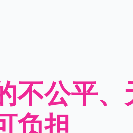
的不公平、
可负担