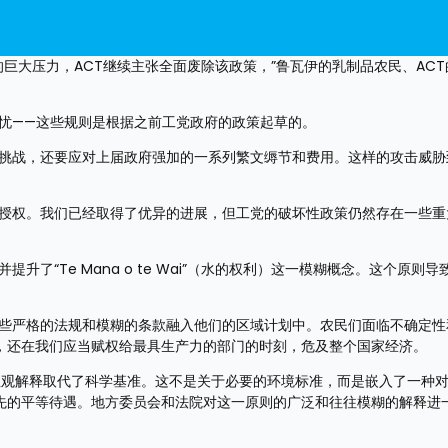
的巨大压力，ACT继续主张全面废除该政策，”鲁瓦伊的乳制品农民、AC
担忧——这些规则是根据之前工党政府的政策起草的。
业挑战，还要应对上届政府强加的一系列繁文缛节和费用。这样的攻击威胁
的授权。我们已经取得了优异的进展，但工党的破坏性政策仍然存在一些重
升了“Te Mana o te Wai”（水的权利）这一模糊概念。这个原则导
这些严格的法规和模糊的条款融入他们的区域计划中。农民们面临不确定性
，还在我们应当赋权给最具生产力的部门的时刻，危及整个国家经济。
糊，而且用主观解释取代了科学基准。这不是关于必要的环境标准，而是嵌入了一种
先的平等待遇。地方委员会和法院对这一原则的广泛和往往模糊的解释进