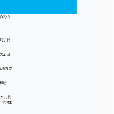
T的初级
到了我
大遗留
致地方委
和恐
对水的权
一步增加