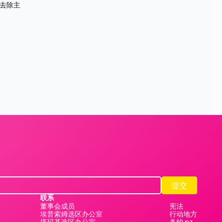
，去除主
提交
提交
联系
董事会成员
宪法
埃普索姆选区办公室
行动地方