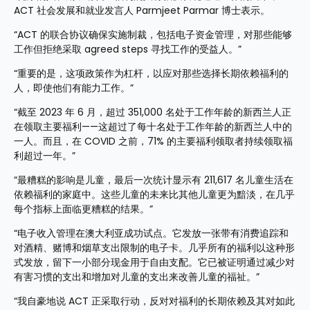
ACT 社会发展和就业发言人 Parmjeet Parmar 博士表示。
“ACT 的联合协议确保实施制裁，包括电子资金管理，对那些能够
工作但拒绝采取 agreed steps 寻找工作的受益人。”
“重要的是，这项政策作为杠杆，以应对那些选择长期依赖福利的
人，即使他们有能力工作。”
“截至 2023 年 6 月，超过 351,000 名处于工作年龄的新西兰人正
在领取主要福利——这超过了每十名处于工作年龄的新西兰人中的
一人。而且，在 COVID 之前，71% 的主要福利领取者持续领取福
利超过一年。”
“最糟糕的影响是儿童，最后一次统计显示有 211,617 名儿童生活在
依赖福利的家庭中。这些儿童的未来比其他儿童更为黯淡，在几乎
每个指标上面临更糟糕的结果。”
“电子收入管理在澳大利亚成功试点。它发放一张带有消费追踪和
对酒精、赌博和烟草支出限制的电子卡。几乎所有的福利以这种形
式发放，留下一小部分现金用于自由支配。它已被证明通过减少对
有害习惯的支出和增加对儿童的支出来改善儿童的福祉。”
“我自豪地说 ACT 正采取行动，反对对福利的长期依赖及其对如此