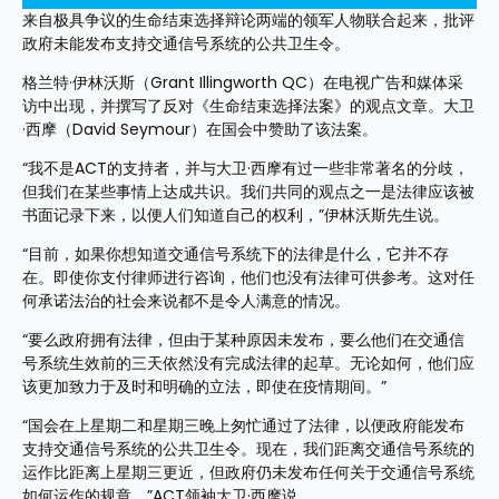
来自极具争议的生命结束选择辩论两端的领军人物联合起来，批评
政府未能发布支持交通信号系统的公共卫生令。
格兰特·伊林沃斯（Grant Illingworth QC）在电视广告和媒体采
访中出现，并撰写了反对《生命结束选择法案》的观点文章。大卫
·西摩（David Seymour）在国会中赞助了该法案。
“我不是ACT的支持者，并与大卫·西摩有过一些非常著名的分歧，
但我们在某些事情上达成共识。我们共同的观点之一是法律应该被
书面记录下来，以便人们知道自己的权利，”伊林沃斯先生说。
“目前，如果你想知道交通信号系统下的法律是什么，它并不存
在。即使你支付律师进行咨询，他们也没有法律可供参考。这对任
何承诺法治的社会来说都不是令人满意的情况。
“要么政府拥有法律，但由于某种原因未发布，要么他们在交通信
号系统生效前的三天依然没有完成法律的起草。无论如何，他们应
该更加致力于及时和明确的立法，即使在疫情期间。”
“国会在上星期二和星期三晚上匆忙通过了法律，以便政府能发布
支持交通信号系统的公共卫生令。现在，我们距离交通信号系统的
运作比距离上星期三更近，但政府仍未发布任何关于交通信号系统
如何运作的规章，”ACT领袖大卫·西摩说。