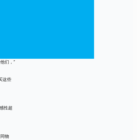
他们，”
买这些
感性超
等同物