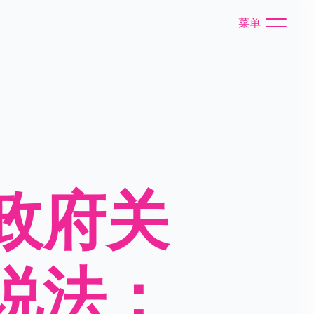
菜单
政府关
说法：