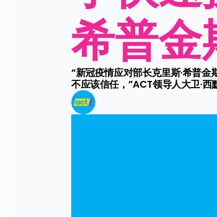
希普金
“新冠疫情应对部长克里斯·希普
不应该信任，”ACT领导人大卫·西默说