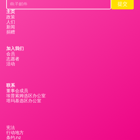
提交
提交
主页
政策
人们
新闻
捐赠
加入我们
会员
志愿者
活动
联系
董事会成员
埃普索姆选区办公室
塔玛基选区办公室
宪法
行动地方
条约.nz