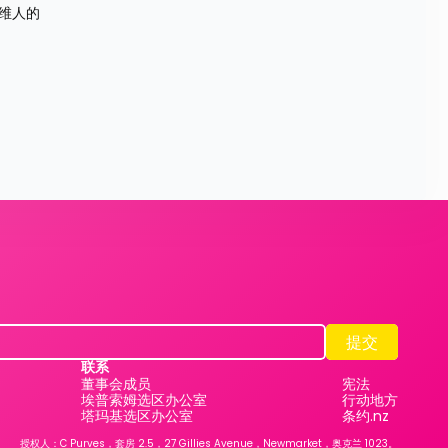
维人的
提交
提交
联系
董事会成员
宪法
埃普索姆选区办公室
行动地方
塔玛基选区办公室
条约.nz
授权人：C Purves，套房 2.5，27 Gillies Avenue，Newmarket，奥克兰 1023。