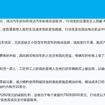
示，清洁汽车折扣和清洁汽车标准应该取消，”行动党的交通发言人西蒙·
5%，使普通基维人面对生活成本危机更加困难。行动党是在国会每次机会中
动汽车供应，尤其是缺乏小型货车和货车的电动选择，该政策行不通。购买
费者的补贴，因此购买电动车的人也没有因此受益。每辆车的价格上涨了3
移到另一群人，工匠和工人阶级的基维人在他们的车辆购买上被征税，以确
零碳法案。减少燃料使用和碳排放的激励措施是燃油价格。燃油成本已经在
油约为每升23美分。
约250美元的碳税红利，这相当于每个家庭约750到1000美元。行动党认
安装热泵或仅支付家庭账单。