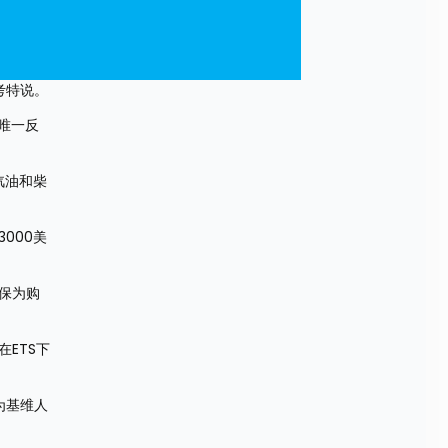
考特说。
唯一反
汽油和柴
000美
保为购
ETS下
为基维人