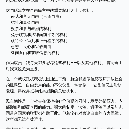
照自己的判断自由行动，只要他们接受并尊重他人同样的自由。”
这句话建立在自由民主中的重要权利之上，包括： 
表达和意见自由（言论自由） 
结社和集会自由 
投票和参与政府的权利 
免于歧视和法律面前平等的权利 
获得公正审判和正当程序的权利 
思想、良心和宗教自由 
新闻自由和获取信息的权利
作为议员，我每天都要思考这些权利——以及其他权利。 言论自由
对我来说尤为重要。
在一个威权政权积极试图通过干预、胁迫和虚假信息破坏开放社会
的世界里，自由发声的能力不仅仅是一种奢侈——它是使民主能够
发现、辩论并抵御此类威胁的关键机制。 
民主韧性是一个社会在保持核心价值观的同时，承受外部压力、内
部裂痕和颠覆企图的能力。强大的制度、法治、透明治理以及与志
同道合国家的联盟都有助于此。但若没有对言论自由的有力保障，
这些都无法有效运作。 