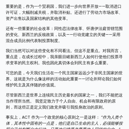
重要的是，作为一个贸易国，我们进一步向世界开放——取消进口
许可证，大幅削减关税，并取消补贴。还进行了劳动力市场改革、
资产出售以及国家结构的其他变革。 
还有一些重要的社会改革：同性恋法律改革、怀唐伊法庭管辖范围
的变化、新西兰的反核政策，以及——行动党建立的关键——采用
混合成员比例代表制投票制度。 
我们当然可以对这些变化有不同看法。但这不是重点。对我而言，
重点是，在成长过程中，我亲眼目睹新西兰人如何行使他们投票寻
求变革的民主权利。我也因此真切体会到民主有多么重要。 
可悲的是，今天我们生活在一个民主国家远远少于非民主国家的世
界。这就是为什么像这样的活动如此重要——讨论并辩论我们如何
维护民主及其伴随的价值观。 
尽管新西兰是世界上连续民主历史最长的国家之一，我们不能把这
当作理所当然。 我坚定致力于个人自由、机会和有限政府的原
则，而这些正是定义我们政党并吸引我投身政治的原则。
事实上，ACT 作为一个政党的核心原则之一是这样： 
“作为人类个
体，其本性中固有的一点是，他们是自己生命的主人，必须能够按