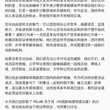
我曾因在议会邀请与他人意见不同的发言者而受到批评。我所认识
到的是，言论自由确保了多年来少数群体能够发声并倡议他们关心
的问题。它是一项保护少数群体的关键权利。作为议员，我经常给
别人表达观点的机会，即使我可能并不持相同立场。 
言论自由是民主的氧气：它让思想得以公开竞争，揭露谎言，监督
权力，并促进创新与进步。为什么言论自由在反制外国干预中如此
重要？ 威权行为者——尤其是来自中国共产党等政权的行为者——
依赖压制异议来维持控制。他们把这些手段输出到海外：恐吓侨民
社群、向学者和媒体施压、散布虚假信息，并试图通过统一战线行
动影响机构。
如果没有言论自由，我们就无法公开讨论这些威胁、指出它们，或
动员应对措施。公开辩论使我们能够揭露统一战线活动、网络入
侵、经济胁迫，以及渗透政治、大学和公民社会的企图。 
我们也必须继续审视新西兰国内的保护措施。作为司法特别委员会
成员，我深度参与了《刑事法（反制外国干预）修正法案》的审
查，该法案去年获得通过。这些改革多年前就已提出，看到议会最
终处理这些问题令人欣慰。 
今天我们也听取了 PILLAR 关于其《外国影响透明度法案》的介
绍。我当然会把这个想法带回去，与同事们讨论。 