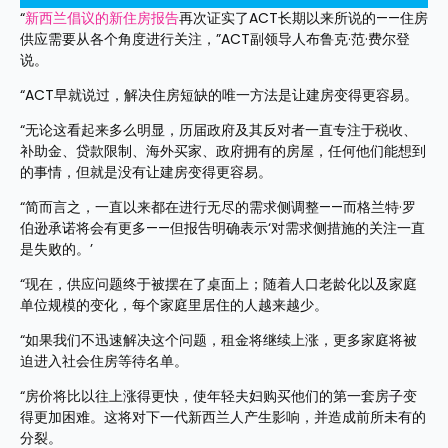
“
新西兰倡议的新住房报告
再次证实了ACT长期以来所说的——住房
供应需要从各个角度进行关注，”ACT副领导人布鲁克·范·费尔登
说。
“ACT早就说过，解决住房短缺的唯一方法是让建房变得更容易。
“无论这看起来多么明显，历届政府及其反对者一直专注于税收、
补助金、贷款限制、海外买家、政府拥有的房屋，任何他们能想到
的事情，但就是没有让建房变得更容易。
“简而言之，一直以来都在进行无尽的需求侧调整——而格兰特·罗
伯逊承诺将会有更多——但报告明确表示‘对需求侧措施的关注一直
是失败的。’
“现在，供应问题终于被摆在了桌面上；随着人口老龄化以及家庭
单位规模的变化，每个家庭里居住的人越来越少。
“如果我们不迅速解决这个问题，租金将继续上涨，更多家庭将被
迫进入社会住房等待名单。
“房价将比以往上涨得更快，使年轻夫妇购买他们的第一套房子变
得更加困难。这将对下一代新西兰人产生影响，并造成前所未有的
分裂。