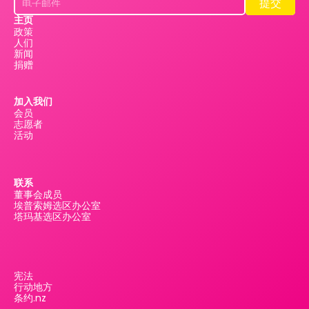
提交
提交
主页
政策
人们
新闻
捐赠
加入我们
会员
志愿者
活动
联系
董事会成员
埃普索姆选区办公室
塔玛基选区办公室
宪法
行动地方
条约.nz