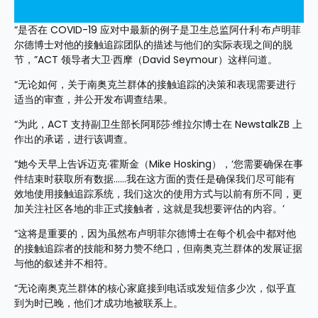
“是否在 COVID-19 应对中最新的例子是卫生总监阿什利·布卢明菲
尔德博士对他的接触追踪团队的描述与他们的实际表现之间的脱
节，”ACT 领导者大卫·西摩（David Seymour）这样问道。
“无论如何，关于南奥克兰群体的接触追踪的决策和表现需要进行
适当的审查，并公开发布调查结果。
“为此，ACT 支持副卫生部长阿耶莎·维拉尔博士在 NewstalkZB 上
作出的承诺，进行该调查。
“她今天早上告诉迈克·霍斯金（Mike Hosking），‘您需要确保在事
件结束时获取所有数据……我在这方面的责任是确保我们尽可能有
效地使用接触追踪系统，我们这次的使用方式与以前有所不同，更
加关注社区各地的非正式接触者，这就是我想要评估的内容。’
“这将是重要的，因为虽然布卢明菲尔德博士在每个机会中都对他
的接触追踪者的技能和努力赞不绝口，但南奥克兰群体的发展证据
与他的叙述并不相符。
“无论南奥克兰群体的核心家庭接到电话或发短信多少次，似乎直
到为时已晚，他们才成功地被联系上。