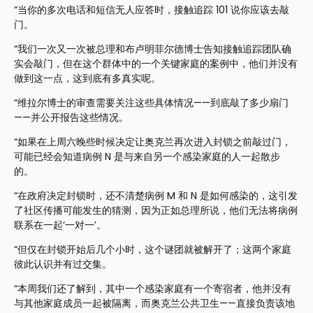
“当你的多次电话和短信无人应答时，接触追踪 101 说你应该去敲
门。
“我们一次又一次被总理和布卢明菲尔德博士告知接触追踪团队确
实会敲门，但在这个群体中的一个关键家庭的案例中，他们并没有
做到这一点，这到底有多真实呢。
“维拉尔博士的审查需要关注这些具体情况——到底敲了多少扇门
——并公开报告这些情况。
“如果在上周六晚些时候决定让奥克兰再次进入封锁之前敲过门，
可能已经会知道病例 N 是与来自另一个感染家庭的人一起散步
的。
“在政府决定封锁时，还不清楚病例 M 和 N 是如何感染的，这引发
了社区传播可能发生的猜测，因为正如总理所说，他们无法将病例
联系在一起‘一对一’。
“但仅在封锁开始后几个小时，这个谜团就被解开了；这两个家庭
彼此认识并有过交集。
“本周我们还了解到，其中一个感染家庭有一个寄宿者，他并没有
与其他家庭成员一起被隔离，而奥克兰公共卫生——直接负责该地