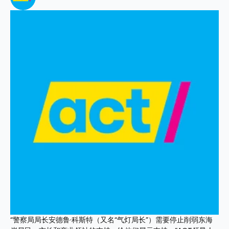
“警察局局长安德鲁·科斯特（又名“气灯局长”）需要停止削弱东海