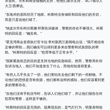
岸居民、市长和商业领袖的支持，给他们展示支持，”ACT领导人
大卫·西摩说。
“东海岸的居民经历了地狱。科斯特没有倾听和回应他们的关切，
而是只是说他们错了。
“纳皮尔市长柯尔斯滕·怀斯告诉媒体，警察的存在不够强大。科斯
特的回应是：“确实有。”
“霍克湾商会首席执行官卡拉·李对新西兰新闻电台说：“我不相信有
足够的帮助……我们确实可以得到更多来自警察和武装部队的帮
助。”科斯特的回应是：“犯罪率低于正常水平。”
“国家紧急状态的目的是支持当地的应急响应。然而，警察局长却
告诉当地人，他们不知道发生了什么，而他却知道得更多。
“有些人几乎失去了一切，他们害怕失去他们剩下的一些财物。不
论他们的恐惧是否有依据，他们都有这样的感知，他们应该看到更
多的警察存在。
“在他们没有手机信号时，告诉人们他们错了，并让他们报告任何
犯罪给警察，这样是不够的。
“科斯特的回应是无情的、脱离现实的，是气灯行为，明显表明他