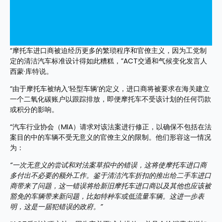
“摩托车进口商被迫经历更多的繁琐程序和官僚主义，因为工党制
定的清洁汽车标准设计得如此糟糕，”ACT交通和气候变化发言人
西蒙·库特说。
“由于摩托车被纳入‘轻型车辆’的定义，进口商将被要求在海关建立
一个二氧化碳账户以跟踪排放，即便摩托车不受该计划的任何罚款
或积分的影响。
“汽车行业协会（MIA）请求对该法案进行修正，以确保不包括在法
案目的中的车辆不受无意义的官僚主义的限制。他们形容这一情况
为：
“一次无意义的尝试和对法案草拟中的错误，这将使摩托车进口商
多付出不必要的额外工作。鉴于清洁汽车折扣的推出给二手车进口
商带来了问题，这一错误将给新旧摩托车进口商以及其他也应该被
豁免的车辆带来新问题，比如特种车或低流量车辆。这进一步表
明，这是一届犯错误的政府。”