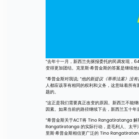
“去年十一月，新西兰先驱报委托的民调发现，6
变得更加团结。克里斯·希普金斯的答案是继续
“希普金斯对我说; 
“他的新提议《蒂蒂法案》没有提
人都应该享有相同的权利和义务，这意味着所有
题的。
“这正是我们需要真正改变的原因。新西兰不能
因素。如果当前的路径继续下去，新西兰五十年
“希普金斯关于ACT将 Tino Rangatirat
Rangatiratanga 的实际行动，是毛利
里斯·希普金斯相信更广泛的 Tino Rangatir