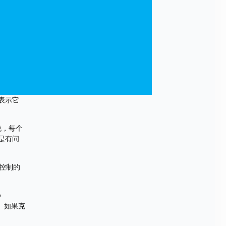
表示它
说，每个
是有问
控制的
 
族。如果克