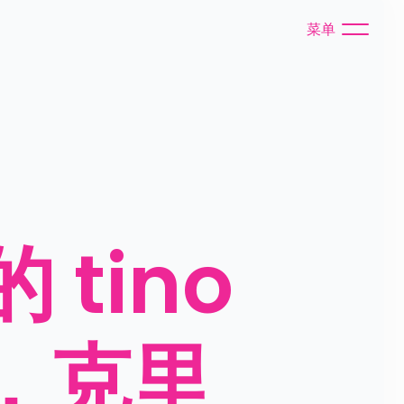
菜单
ino 
ga，克里