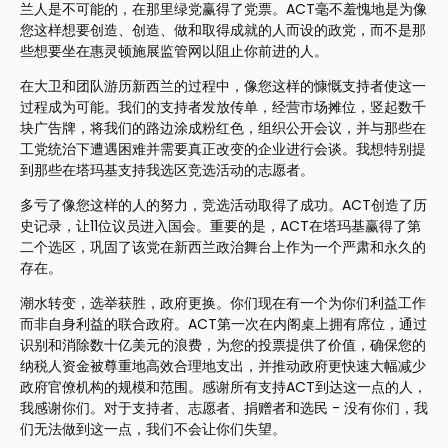
兰人是不可能的，在那里绿党赢得了党票。ACT毫不羞愧地是为像
您这样想要创造、创造、做和取得成就的人而设的政党，而不是那
些想要坐在惠灵顿施展监管网以阻止你前进的人。
在大卫和团队游历新西兰的过程中，像您这样的慷慨支持者使这一
过程成为可能。我们的支持者发放传单，经营市场摊位，竖起数千
块广告牌，将我们的路边涂成粉红色，组织公开会议，并与那些在
工党统治下遭遇困难并需要真正改变的企业进行会谈。我想特别提
到那些在塔玛基支持我选区竞选活动的志愿者。
多亏了像您这样的人的努力，竞选活动取得了成功。ACT创造了历
史记录，让11位议员进入国会。重要的是，ACT在塔玛基赢得了第
二个选区，巩固了该党在新西兰政治舞台上作为一个严肃和永久的
存在。
潮水转变，选举获胜，政府更换。你们现在有一个为你们利益工作
而非自身利益的联合政府。ACT第一次在内阁桌上拥有席位，通过
识别和消除数十亿美元的浪费，为您的投票提供了价值，确保您的
纳税人资金被尊重地高效合理地支出，并推动政府更快速大幅减少
政府官僚机构的规模和范围。感谢所有支持ACT到达这一点的人，
我感谢你们。对于支持者、志愿者、捐赠者和选民 - 没有你们，我
们无法做到这一点，我们不会让你们失望。