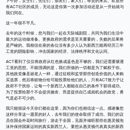
下午好，女士们，先生们，朋友们，家人们，尊贵的来宾。欢迎所
有ACT社区的成员，无论这是你第一次参加活动还是从一开始就与
我们同在。
这一年很不平凡。
去年的这个时候，您与我们一起在天际城剧院，共同为我们生活中
最大的运动做准备。更换政府的需求是至关重要的，失败的后果将
是严峻的。我相信在座的各位没有多少人认为新西兰能再经历三年
工党的阴险影响，冲击国家的经济、法律秩序和文化认同。
ACT看到了仅仅将政府从红色换成蓝色是不够的，我们还需要驱逐
工党的思想。不能强调的是，我们所做的一切都是为了赋权于你。
其他政党像圣诞老人一样，通过征税和监管那些创造价值的人来购
买选票，然后将赃物分给可能投票给他们的人，只有ACT致力于让
政府不干扰你，让每一个新西兰人都能在自己的条件下获得成功。
为了投票给那个不会提供施舍、而是提供自己成就机会的政党，勇
气是必不可少的。
我只能假设今天你们都在这里，因为你们也相信这一点。感谢像您
这样分享这一愿景的好人，去年我们的使命取得了成功。我们的议
员在国会外花时间旅行，游走于全国，见面并倾听那些在惠灵顿泡
沫外保持国家运转的真实新西兰人。要想从惠灵顿代表真实的新西