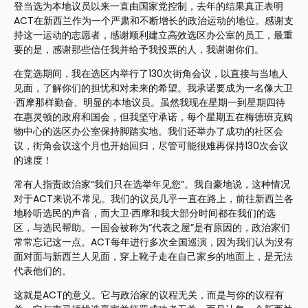
登当选为本地议员以来一直由国家党控制，去年的结果真正表明
ACT在新西兰作为一个严肃和不断增长的政治运动的地位。感谢支
持这一运动的志愿者，感谢顺利建立高效选区办公室的员工，最重
要的是，感谢那些信任我并给予我投票的人，我谢谢你们。
在竞选期间，我在选区内举行了130次街角会议，以直接与当地人
见面，了解你们的担忧和对未来的希望。我承诺要成为一名像大卫
·西摩那样勤奋、明显的本地议员。虽然我现在星期一到星期四待
在惠灵顿的政府和国会，但我坚守承诺，每个星期五在梅德班克购
物中心的选区办公室保持脚踏实地。我们还举办了成功的社区会
议，街角会议这个月也开始回归，尽管可能很难再保持130次会议
的速度！
常有人指责政治家“我们只在选举年见您”。我自豪地说，这种情况
对于ACT来说不常见。我们的议员几乎一直在路上，前往新西兰各
地聆听选民的声音，而大卫·西摩和我大部分时间都在我们的选
区，与选民帮助。一国会被称为“代表之屋”是有原因的，政治家们
常常忘记这一点。ACT每年进行多次全国巡演，因为我们认为没有
面对面与新西兰人见面，穿上靴子走在自己家乡的地面上，是无法
代表他们的。
这就是ACT的意义。它与政治家的议程无关，而是与你的议程有