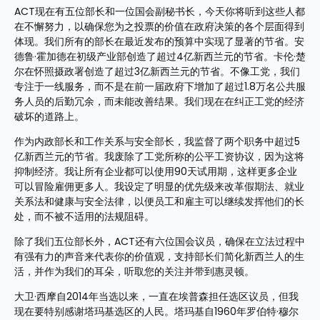
ACT现在有五位部长和一位国会副秘书长，今天你将听到这些人都
在不懈努力，以确保您为之投票的价值在政府决策的各个层面得到
体现。我们所有的部长在最近发布的预算中实现了显著的节省。安
德鲁·霍加德在初级产业部创造了超过4亿新西兰元的节省。卡伦·楚
尔在怀照摄政署创造了超过3亿新西兰元的节省。不像工党，我们
专注于一线服务，而不是在前一届政府下增加了超过1.8万名公共服
务人员的后勤冗余，而未能改善结果。我们现在在纠正工党的经济
破坏的道路上。
作为内政部长和工作关系与安全部长，我监督了两个职务中超过5
亿新西兰元的节省。我废除了工党所称的公平工资协议，因为这将
抑制经济。我让所有企业都可以使用90天试用期，这样更多企业
可以冒险雇佣更多人。我设定了明显的优先级来改革假期法、就业
关系法和健康与安全法律，以便员工和雇主可以继续发挥他们的长
处，而不被不适用的法规阻碍。
除了我们五位部长外，ACT还有六位国会议员，确保在立法过程中
有强有力的声音来代表你的价值观，支持部长们简化新西兰人的生
活，并作为我们的耳朵，听取您的关注并带到惠灵顿。
大卫·西摩自2014年当选以来，一直在埃普森担任选区议员，但我
现在要特别感谢塔玛基选区的人民。塔玛基自1960年罗伯特·穆尔