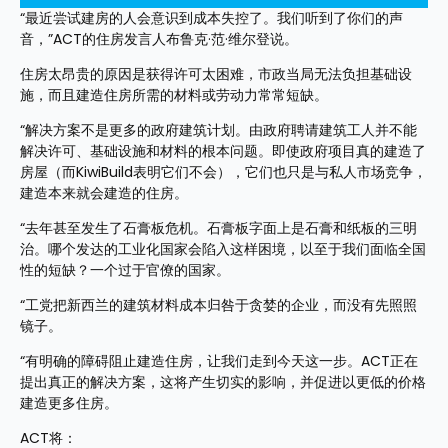
“最近尝试建房的人会意识到成本失控了。我们听到了你们的声
音，”ACT的住房发言人布鲁克·范·维尔登说。
住房太昂贵的原因是获得许可太困难，市政当局无法负担基础设
施，而且建造住房所需的材料或劳动力常常短缺。
“解决方案不是更多的政府建筑计划。由政府聘请建筑工人并不能
解决许可、基础设施和材料的根本问题。即使政府项目真的建造了
房屋（而KiwiBuild表明它们不会），它们也只是与私人市场竞争，
建造本来就会建造的住房。
“去年甚至发生了石膏板危机。石膏板字面上是石膏和纸板的三明
治。哪个发达的工业化国家会陷入这样困境，以至于我们面临全国
性的短缺？一个过于官僚的国家。
“工党把新西兰的建筑材料成本归咎于贪婪的企业，而没有先照照
镜子。
“有明确的障碍阻止建造住房，让我们走到今天这一步。ACT正在
提出真正的解决方案，这将产生切实的影响，并促进以更低的价格
建造更多住房。
ACT将：