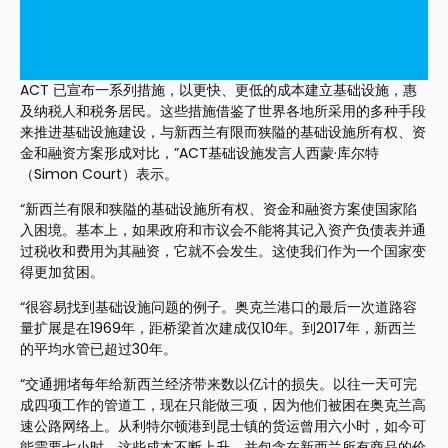
ACT 已宣布一系列措施，以更快、更低的成本建立基础设施，惠
及纳税人和税务居民。这些措施借鉴了世界各地所采用的多种手段
来推进基础设施建设，与新西兰有限而狭隘的基础设施所有权、资
金和融资方案形成对比，”ACT基础设施发言人西蒙·库尔特
（Simon Court）表示。
“新西兰有限和狭隘的基础设施所有权、资金和融资方案使国家陷
入困境。基本上，如果政府和市议会不能将其记入资产负债表并通
过税收和费用为其融资，它就不会发生。这使我们作为一个国家变
得更加贫困。
“很容易找到基础设施问题的例子。奥克兰港口的最后一次道路容
量扩展是在1969年，距桥梁首次建成仅10年。到2017年，新西兰
的平均水管已超过30年。
“交通拥堵每年给新西兰经济带来数以亿计的损失。以往一天可完
成四项工作的管道工，现在只能做三项，因为他们被困在奥克兰高
速公路网络上。从利特尔顿港到昆士镇的货运曾用六小时，如今可
能需要七小时。这些成本不断上升，并包含在新西兰所有商品的价