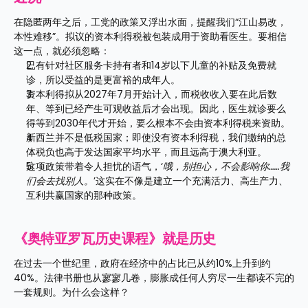
在隐匿两年之后，工党的政策又浮出水面，提醒我们“江山易改，
本性难移”。拟议的资本利得税被包装成用于资助看医生。要相信
这一点，就必须忽略：
已有针对社区服务卡持有者和14岁以下儿童的补贴及免费就
诊，所以受益的是更富裕的成年人。
资本利得拟从2027年7月开始计入，而税收收入要在此后数
年、等到已经产生可观收益后才会出现。因此，医生就诊要么
得等到2030年代才开始，要么根本不会由资本利得税来资助。
新西兰并不是低税国家；即使没有资本利得税，我们缴纳的总
体税负也高于发达国家平均水平，而且远高于澳大利亚。
这项政策带着令人担忧的语气，‘
哦，别担心，不会影响你……我
们会去找别人。
’这实在不像是建立一个充满活力、高生产力、
互利共赢国家的那种政策。
《奥特亚罗瓦历史课程》就是历史
在过去一个世纪里，政府在经济中的占比已从约10%上升到约
40%。法律书册也从寥寥几卷，膨胀成任何人穷尽一生都读不完的
一套规则。为什么会这样？