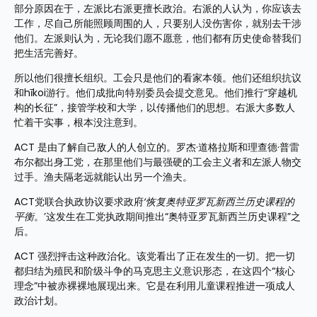
部分原因在于，左派比右派更擅长政治。右派的人认为，你应该去
工作，尽自己所能照顾周围的人，只要别人没伤害你，就别去干涉
他们。左派则认为，无论我们愿不愿意，他们都有历史使命替我们
把生活完善好。
所以他们很擅长组织。工会只是他们的看家本领。他们还组织抗议
和hīkoi游行。他们成批向特别委员会提交意见。他们推行“穿越机
构的长征”，接管学校和大学，以传播他们的思想。右派大多数人
忙着干实事，根本没注意到。
ACT 是由了解自己敌人的人创立的。罗杰·道格拉斯和理查德·普雷
布尔都出身工党，在那里他们与最强硬的工会主义者和左派人物交
过手。渔夫隔老远就能认出另一个渔夫。
ACT党联合执政协议要求政府
‘恢复奥特亚罗瓦新西兰历史课程的
平衡
。’这发生在工党执政期间推出“奥特亚罗瓦新西兰历史课程”之
后。
ACT 强烈抨击这种政治化。该党看出了正在发生的一切。把一切
都归结为殖民和阶级斗争的马克思主义意识形态，在这四个“核心
理念”中被赤裸裸地展现出来。它是在利用儿童课程推进一项成人
政治计划。