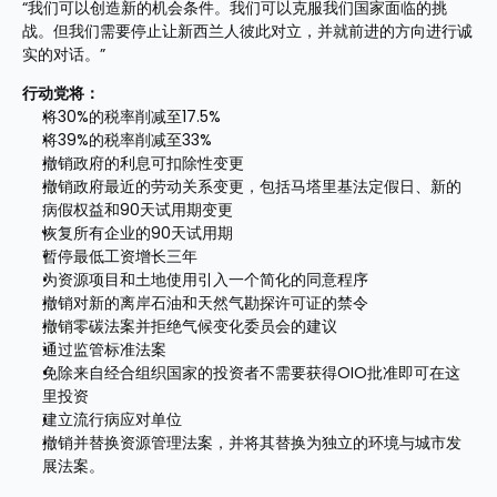
“我们可以创造新的机会条件。我们可以克服我们国家面临的挑
战。但我们需要停止让新西兰人彼此对立，并就前进的方向进行诚
实的对话。”
行动党将：
将30%的税率削减至17.5%
将39%的税率削减至33%
撤销政府的利息可扣除性变更
撤销政府最近的劳动关系变更，包括马塔里基法定假日、新的
病假权益和90天试用期变更
恢复所有企业的90天试用期
暂停最低工资增长三年
为资源项目和土地使用引入一个简化的同意程序
撤销对新的离岸石油和天然气勘探许可证的禁令
撤销零碳法案并拒绝气候变化委员会的建议
通过监管标准法案
免除来自经合组织国家的投资者不需要获得OIO批准即可在这
里投资
建立流行病应对单位
撤销并替换资源管理法案，并将其替换为独立的环境与城市发
展法案。