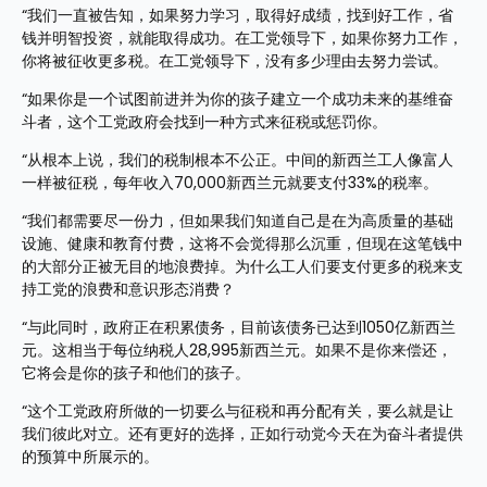
“我们一直被告知，如果努力学习，取得好成绩，找到好工作，省
钱并明智投资，就能取得成功。在工党领导下，如果你努力工作，
你将被征收更多税。在工党领导下，没有多少理由去努力尝试。
“如果你是一个试图前进并为你的孩子建立一个成功未来的基维奋
斗者，这个工党政府会找到一种方式来征税或惩罚你。
“从根本上说，我们的税制根本不公正。中间的新西兰工人像富人
一样被征税，每年收入70,000新西兰元就要支付33%的税率。
“我们都需要尽一份力，但如果我们知道自己是在为高质量的基础
设施、健康和教育付费，这将不会觉得那么沉重，但现在这笔钱中
的大部分正被无目的地浪费掉。为什么工人们要支付更多的税来支
持工党的浪费和意识形态消费？
“与此同时，政府正在积累债务，目前该债务已达到1050亿新西兰
元。这相当于每位纳税人28,995新西兰元。如果不是你来偿还，
它将会是你的孩子和他们的孩子。
“这个工党政府所做的一切要么与征税和再分配有关，要么就是让
我们彼此对立。还有更好的选择，正如行动党今天在为奋斗者提供
的预算中所展示的。