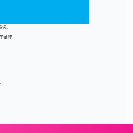
基说。
注于处理
”