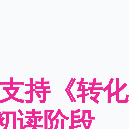
 将支持《转
初读阶段