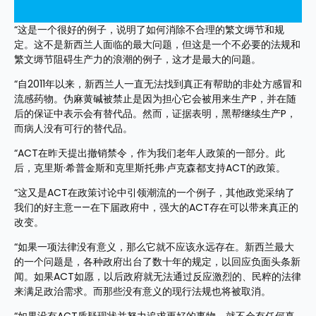
“这是一个很好的例子，说明了如何消除不合理的繁文缛节和规
定。这不是新西兰人面临的最大问题，但这是一个不必要的法规和
繁文缛节阻碍生产力的浪潮的例子，这才是最大的问题。
“自2011年以来，新西兰人一直无法找到真正有帮助的非处方感冒和
流感药物。伪麻黄碱被禁止是因为担心它会被用来生产P，并在随
后的保证中表示会有替代品。然而，证据表明，黑帮继续生产P，
而病人没有可行的替代品。
“ACT在昨天提出撤销禁令，作为我们老年人政策的一部分。此
后，克里斯·希普金斯和克里斯托弗·卢克森都支持ACT的政策。
“这又是ACT在政策讨论中引领潮流的一个例子，其他政党采纳了
我们的好主意——在下届政府中，强大的ACT存在可以带来真正的
改变。
“如果一项法律没有意义，那么它就不应该永远存在。新西兰最大
的一个问题是，各种政府出台了数十年的规定，以回应负面头条新
闻。如果ACT如愿，以后政府就无法通过反应激烈的、民粹的法律
来满足政治需求。而那些没有意义的现行法规也将被取消。