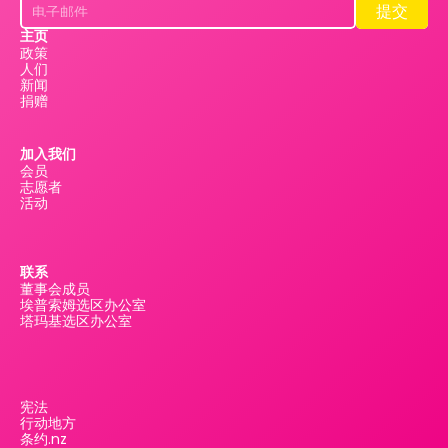
提交
提交
主页
政策
人们
新闻
捐赠
加入我们
会员
志愿者
活动
联系
董事会成员
埃普索姆选区办公室
塔玛基选区办公室
宪法
行动地方
条约.nz