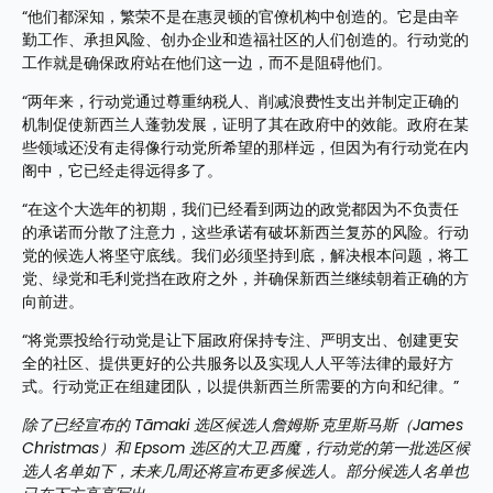
“他们都深知，繁荣不是在惠灵顿的官僚机构中创造的。它是由辛
勤工作、承担风险、创办企业和造福社区的人们创造的。行动党的
工作就是确保政府站在他们这一边，而不是阻碍他们。
“两年来，行动党通过尊重纳税人、削减浪费性支出并制定正确的
机制促使新西兰人蓬勃发展，证明了其在政府中的效能。政府在某
些领域还没有走得像行动党所希望的那样远，但因为有行动党在内
阁中，它已经走得远得多了。
“在这个大选年的初期，我们已经看到两边的政党都因为不负责任
的承诺而分散了注意力，这些承诺有破坏新西兰复苏的风险。行动
党的候选人将坚守底线。我们必须坚持到底，解决根本问题，将工
党、绿党和毛利党挡在政府之外，并确保新西兰继续朝着正确的方
向前进。
“将党票投给行动党是让下届政府保持专注、严明支出、创建更安
全的社区、提供更好的公共服务以及实现人人平等法律的最好方
式。行动党正在组建团队，以提供新西兰所需要的方向和纪律。”
除了已经宣布的 Tāmaki 选区候选人詹姆斯·克里斯马斯（James 
Christmas）和 Epsom 选区的大卫.西魔，行动党的第一批选区候
选人名单如下，未来几周还将宣布更多候选人。部分候选人名单也