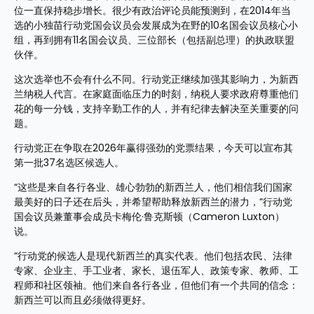
位一直保持稳步增长。很少有政治评论员能预测到，在2014年当
选的小独苗行动党国会议员会发展成为在野的10名国会议员核心小
组，再到拥有11名国会议员、三位部长（包括副总理）的执政联盟
伙伴。
这次选举也不会有什么不同。行动党正继续加强其影响力，为新西
兰纳税人代言。在家庭面临压力的时刻，纳税人要求政府尊重他们
花的每一分钱，支持辛勤工作的人，并有纪律去解决至关重要的问
题。
行动党正在争取在2026年赢得强劲的党票结果，今天可以宣布其
第一批37名选区候选人。
“这些是来自各行各业、雄心勃勃的新西兰人，他们相信我们国家
最美好的日子还在后头，并希望帮助释放新西兰的潜力，”行动党
国会议员兼董事会成员卡梅伦·鲁克斯顿（Cameron Luxton）
说。
“行动党的候选人是现代新西兰的真实代表。他们包括农民、法律
专家、企业主、手工业者、家长、退伍军人、政策专家、教师、工
程师和社区领袖。他们来自各行各业，但他们有一个共同的信念：
新西兰可以而且必须做得更好。