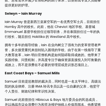
效、患者需求并减少官僚机构的医疗体系，以便前线专业人员能够
提供更好的护理。
Selwyn – Iain Murray
Iain Murray 曾是新西兰皇家空军的一名优秀空军士兵，目前担任 
Hornby 高中的校长。此前，他在 Cheviot 地区学校、基督城 
Emmanuel 基督学校担任过领导职务，并在泰国担任过一年的执
行校长，随后担任 Hokitika 的 Westland 高中校长。
拥有十多年的领导经验，Iain 在业内树立了强有力的变革管理者声
誉，多次接受重托来扭转陷入困境的学校。由于在第一线领导了重
大教育改革，Iain 明白官僚机构是如何阻碍取得成效的。他带来了
实践经验、问责机制，并高度专注于确保资源直接投入到可衡量的
成效上，而不是浪费在不必要的管理层或意识形态项目上。
East Coast Bays – Samuel Mills
Samuel 目前是惩教部的裁决员，同时也是一名太平绅士。高级法
院的执业律师、注册 RMA 聆讯专员以及一位自豪的父亲，他坚守
个人责任、财政纪律和常识性决策。
Samuel 此前曾担任 Hibiscus & Bays 地方委员会的民选成员，
并以挑战市议会浪费行为和坚决维护纳税人价值而闻名。他希望将