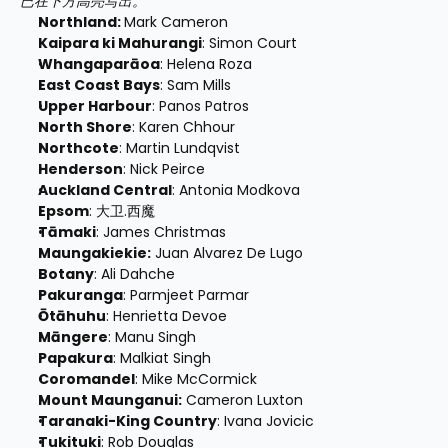
已在下方高亮写出。
Northland: 
Mark Cameron
Kaipara ki Mahurangi
: Simon Court
Whangaparāoa
: Helena Roza
East Coast Bays
: Sam Mills
Upper Harbour
: Panos Patros
North Shore
: Karen Chhour
Northcote
: Martin Lundqvist
Henderson
: Nick Peirce
Auckland Central
: Antonia Modkova 
Epsom
: 大卫.西魔
Tāmaki
: James Christmas
Maungakiekie:
 Juan Alvarez De Lugo
Botany
: Ali Dahche
Pakuranga
: Parmjeet Parmar 
Ōtāhuhu
: Henrietta Devoe
Māngere
: Manu Singh
Papakura
: Malkiat Singh
Coromandel
: Mike McCormick
Mount Maunganui:
 Cameron Luxton
Taranaki-King Country
: Ivana Jovicic
Tukituki
: Rob Douglas