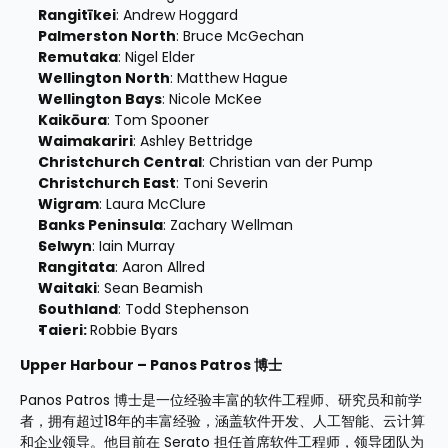
Rangitīkei
: Andrew Hoggard
Palmerston North
: Bruce McGechan
Remutaka
: Nigel Elder
Wellington North
: Matthew Hague
Wellington Bays
: Nicole McKee
Kaikōura
: Tom Spooner
Waimakariri
: Ashley Bettridge
Christchurch Central
: Christian van der Pump
Christchurch East
: Toni Severin 
Wigram
: Laura McClure
Banks Peninsula
: Zachary Wellman
Selwyn
: Iain Murray
Rangitata
: Aaron Allred
Waitaki
: Sean Beamish
Southland
: Todd Stephenson
Taieri: 
Robbie Byars
Upper Harbour – Panos Patros 博士
Panos Patros 博士是一位经验丰富的软件工程师、研究员和前学
者，拥有超过18年的丰富经验，涵盖软件开发、人工智能、云计算
和企业领导。他目前在 Serato 担任首席软件工程师，领导团队为