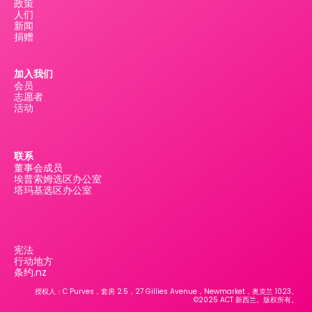
政策
人们
新闻
捐赠
加入我们
会员
志愿者
活动
联系
董事会成员
埃普索姆选区办公室
塔玛基选区办公室
宪法
行动地方
条约.nz
授权人：C Purves，套房 2.5，27 Gillies Avenue，Newmarket，奥克兰 1023。
©2025 ACT 新西兰。版权所有。