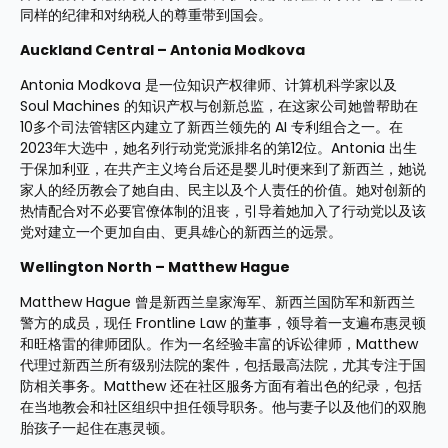
同样的纪律和对纳税人的尊重带到国会。
Auckland Central – Antonia Modkova
Antonia Modkova 是一位知识产权律师、计算机科学家以及 
Soul Machines 的知识产权与创新总监，在这家公司她曾帮助在
10多个司法管辖区内建立了新西兰领先的 AI 专利组合之一。在
2023年大选中，她名列行动党党派排名的第12位。Antonia 出生
于保加利亚，在共产主义垮台后还是婴儿时便来到了新西兰，她说
家人的经历教会了她自由、民主以及个人责任的价值。她对创新的
热情配合对不必要官僚体制的沮丧，引导着她加入了行动党以及该
党对建立一个更加自由、更具雄心的新西兰的远景。
Wellington North – Matthew Hague
Matthew Hague 曾是新西兰皇家海军、新西兰国防军和新西兰
警方的成员，现任 Frontline Law 的董事，领导着一支遍布惠灵顿
和旺格雷的律师团队。作为一名经验丰富的诉讼律师，Matthew 
代理过新西兰所有级别法院的案件，包括最高法院，尤其专注于国
防相关事务。Matthew 还在社区服务方面有着出色的纪录，包括
在当地教会和社区组织中担任领导职务。他与妻子以及他们的双胞
胎孩子一起住在惠灵顿。