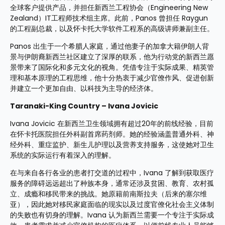
全球客户提供产品，并担任新西兰工程协会（Engineering New 
Zealand）IT工程师技术组主席。此前，Panos 曾担任 Raygun 
的工程副总裁，以及怀卡托大学软件工程系的高级讲师兼副主任。
Panos 出生于一个希腊人家庭，通过他妻子的加拿大籍伊朗人背
景与伊朗裔新西兰社区建立了深厚的联系，他为行动党的新西兰愿
景带来了国际化和多元文化的视角。凭借专注于实际成果、精英管
理和基本原理的工程思维，他十分热衷于减少官僚作风、促进创新
并建立一个更加自由、以科技为主导的经济体。
Taranaki-King Country – Ivana Jovicic
Ivana Jovicic 在新西兰卫生领域拥有超过20年的前线经验，目前
在怀卡托医院担任外科副首席药剂师。她的经验涵盖普通外科、神
经外科、重症监护、新生儿护理以及营养支持服务，这使她对卫生
系统的实际运行有着深入的理解。
在与来自各行各业的患者打交道的过程中，Ivana 了解到获取医疗
服务的障碍远远超出了种族本身，通常还涉及贫困、教育、农村孤
立、成瘾和移民带来的挑战。她原籍前南斯拉夫（后来的塞尔维
亚），因此她对移民家庭面临的现实以及过度官僚化社会主义体制
的失败也有切身的理解。Ivana 认为新西兰需要一个专注于实际成