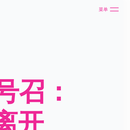
菜单
号召：
离开