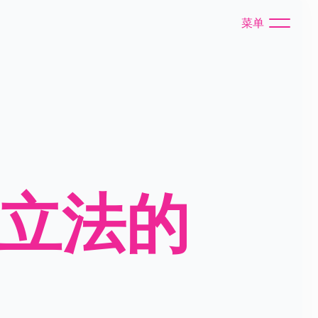
菜单
房立法的