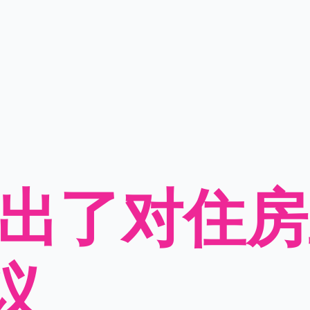
 提出了对住
议