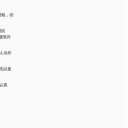
授权，但
郊区
建筑许
人当作
无以复
认真