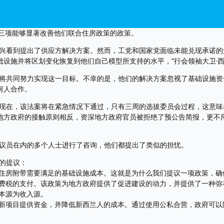
了三项能够显著改善他们联合住房政策的政策。
高兴看到提出了供应方解决方案。然而，工党和国家党面临未能兑现承诺的
设施并将区划变化恢复到他们自己模型所支持的水平，”行会领袖大卫·
并将共同努力实现这一目标。不幸的是，他们的解决方案忽视了基础设施资
何人合作。
。现在，该法案将在紧急情况下通过，只有三周的选拔委员会过程，这意味
地方政府的接触原则相反，资深地方政府官员被拒绝了预公告简报，更不
市议员在内的多个人士进行了咨询，他们都提出了类似的担忧。
的提议：
住房附带需要满足的基础设施成本。这就是为什么我们提议一项政策，确
消费税的支付。该政策为地方政府提供了促进建设的动力，并提供了一种弥
本源为收入源。
新项目提供资金，并降低新西兰人的成本。通过使用公私合营，政府可以