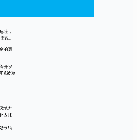
危险，
西摩说。
金的真
着开发
用说被邀
保地方
补因此
限制纳