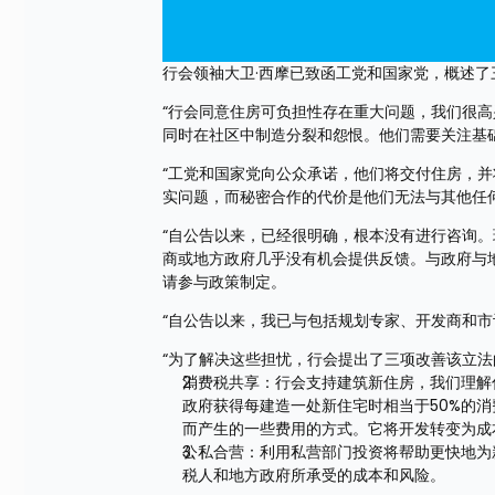
行会领袖大卫·西摩已致函工党和国家党，概述
“行会同意住房可负担性存在重大问题，我们很
同时在社区中制造分裂和怨恨。他们需要关注基础
“工党和国家党向公众承诺，他们将交付住房，
实问题，而秘密合作的代价是他们无法与其他任
“自公告以来，已经很明确，根本没有进行咨询
商或地方政府几乎没有机会提供反馈。与政府与
请参与政策制定。
“自公告以来，我已与包括规划专家、开发商和
“为了解决这些担忧，行会提出了三项改善该立法
消费税共享：行会支持建筑新住房，我们理解
政府获得每建造一处新住宅时相当于50%的
而产生的一些费用的方式。它将开发转变为成
公私合营：利用私营部门投资将帮助更快地为
税人和地方政府所承受的成本和风险。