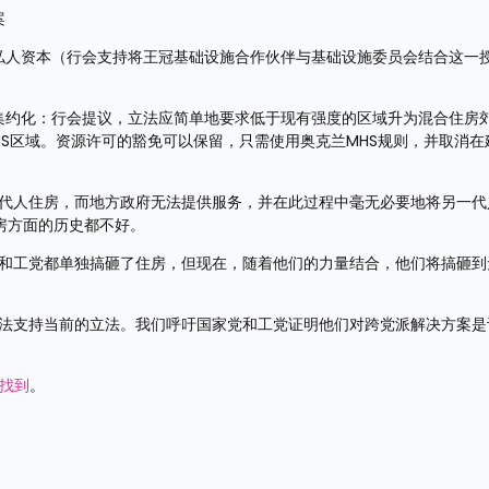
案
的私人资本（行会支持将王冠基础设施合作伙伴与基础设施委员会结合这一
实现集约化：行会提议，立法应简单地要求低于现有强度的区域升为混合住房
HS区域。资源许可的豁免可以保留，只需使用奥克兰MHS规则，并取消在
一代人住房，而地方政府无法提供服务，并在此过程中毫无必要地将另一代
房方面的历史都不好。
党和工党都单独搞砸了住房，但现在，随着他们的力量结合，他们将搞砸到
无法支持当前的立法。我们呼吁国家党和工党证明他们对跨党派解决方案是
此找到
。