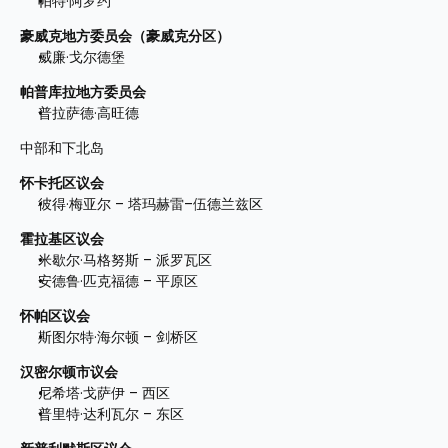
帕特·阿罗约
豪威克地方委员会（豪威克分区）
威廉·戈尔德堡
帕普库拉地方委员会
普拉萨德·高旺德
中部和下北岛
怀卡托区议会
彼得·梅亚尔 – 塔玛赫雷–伍德兰兹区
霍拉基区议会
米歇尔·马格努斯 – 派罗瓦区
安德鲁·匹克福德 – 平原区
怀帕区议会
斯图尔特·海尔顿 – 剑桥区
汉密尔顿市议会
尼希塔·戈萨伊 – 西区
普里特·达利瓦尔 – 东区