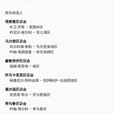
南岛候选人 
塔斯曼区议会
大卫·罗斯 – 莫图科区
丹尼尔·谢尔利 – 里士满区
马尔堡区议会
马尔科姆·泰勒 – 马尔堡海域区
约翰·海因德曼 – 布伦海姆区
赫鲁努伊区议会
汤姆·斯普纳 – 南区
怀马卡里里区议会
纳撒尼尔·阿特金斯 – 凯阿帕伊–伍德恩德区
塞尔温区议会
克里斯·蒂尔 – 罗尔斯顿区
蒂马鲁区议会
约翰·博尔特 – 蒂马鲁区