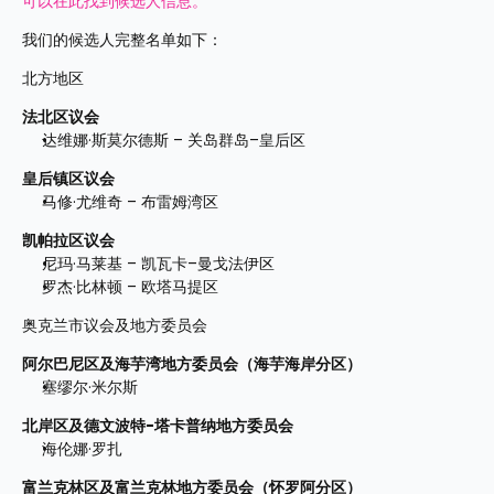
可以在此找到候选人信息。
我们的候选人完整名单如下：
北方地区
法北区议会
达维娜·斯莫尔德斯 – 关岛群岛–皇后区
皇后镇区议会
马修·尤维奇 – 布雷姆湾区
凯帕拉区议会
尼玛·马莱基 – 凯瓦卡–曼戈法伊区
罗杰·比林顿 – 欧塔马提区
奥克兰市议会及地方委员会
阿尔巴尼区及海芋湾地方委员会（海芋海岸分区）
塞缪尔·米尔斯
北岸区及德文波特-塔卡普纳地方委员会
海伦娜·罗扎
富兰克林区及富兰克林地方委员会（怀罗阿分区）