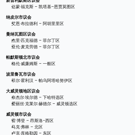
新普利默斯区议会
达蒙·福克斯 – 凯塔基–恩贾莫图区
纳皮尔市议会
艾恩·布拉德利 – 阿胡里里区
曼纳瓦图区议会
杰里·匹克福德 – 菲尔丁区
亚伦·麦克劳德 – 菲尔丁区
帕默斯顿北市议会
格伦·威廉姆斯 – 一般区
波里鲁瓦市议会
菲尔·霍利汉 – 帕乌阿塔哈努伊区
大威灵顿地区议会
奈杰尔·埃尔德 – 下哈特选区
爱丽丝·克莱尔·赫德尔 – 威灵顿选区 
威灵顿市议会
雷·博登 – 昂斯洛-西区 
马克·弗林 – 北区 
卢克·库格勒因 – 东区