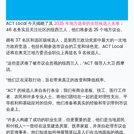
ACT Local 今天揭晓了其 
2025 年地方选举的全部候选人名单
：
46 名务实且关注社区的纽西兰人，他们将参选 25 个地方议会。 
拥有 37 名区和选区级候选人，是新西兰政治党派中最大的一次地
方政府竞选，包括长期参选市议会的工党和绿色党。ACT Local 
还将在奥克兰地方委员会职位上再提名 9 名候选人。
“这些是厌倦了被市议会忽视的纽西兰人，”ACT 领导人大卫·西摩
说。
“他们正在采取行动，旨在带来真正的改变和降低税率。
“ACT 的候选人来自各行各业；我们有商业老板、技工、医疗工作
者、农民和许多专业人士。将他们团结在一起的是对理性支出、平
等权利和基础应对的信仰。他们准备将真实的经验和常识带到市议
会桌上。
“许多人构建了成功的职业生涯，但更重要的是，他们是当地居民
和付税人——曾经在这里建造房屋、抚养家庭，并亲自处理市议会
的官僚事务。他们知道如何伸展预算以及人们在当地面临的挑战。