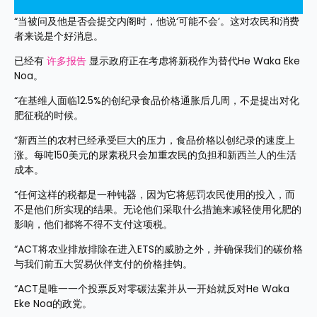
“当被问及他是否会提交内阁时，他说‘可能不会’。这对农民和消费
者来说是个好消息。
已经有 
许多报告
 显示政府正在考虑将新税作为替代He Waka Eke 
Noa。
“在基维人面临12.5%的创纪录食品价格通胀后几周，不是提出对化
肥征税的时候。
“新西兰的农村已经承受巨大的压力，食品价格以创纪录的速度上
涨。每吨150美元的尿素税只会加重农民的负担和新西兰人的生活
成本。
“任何这样的税都是一种钝器，因为它将惩罚农民使用的投入，而
不是他们所实现的结果。无论他们采取什么措施来减轻使用化肥的
影响，他们都将不得不支付这项税。
“ACT将农业排放排除在进入ETS的威胁之外，并确保我们的碳价格
与我们前五大贸易伙伴支付的价格挂钩。
“ACT是唯一一个投票反对零碳法案并从一开始就反对He Waka 
Eke Noa的政党。