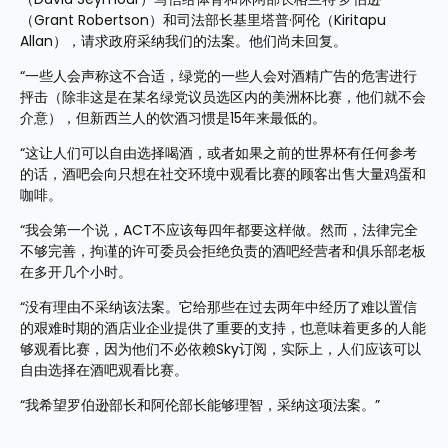
（Grant Robertson）和司法部长基里塔普·阿伦（Kiritapu 
Allan），请求政府采纳我们的法案。他们尚未回复。
“一些人会声称这不合适，绿党的一些人会对酒精广告的危害进行
抨击（除非这是在某名绿党议员选区内的美洲杯比赛，他们就不会
介意），但新西兰人的饮酒习惯是15年来最低的。
“这让人们可以自由选择喝酒，或者如果之前的世界杯有任何参考
的话，酒吧会向只想在社交环境中观看比赛的顾客出售大量鸡蛋和
咖啡。
“我会第一个说，ACT不应该每四年都要这样做。然而，法律完全
不够完善，拘谨的许可委员会拒绝负责的酒吧经营者和俱乐部老板
在多开几个小时。
“没有理由不采纳该法案。它给那些在过去两年中经历了难以置信
的艰难时期的酒店业企业提供了重要的支持，也意味着更多的人能
够观看比赛，因为他们不必依赖Sky订阅，实际上，人们应该可以
自由选择在酒吧观看比赛。
“我希望罗伯逊部长和阿伦部长能够理智，采纳这项法案。”