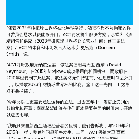
“随着2023年橄榄球世界杯在北半球举行，酒吧不得不向拘谨的许
可委员会恳求以便能够开门。ACT再次提出解决方案，形式为《酒
精销售和供应（2023年橄榄球世界杯延长营业时间）修正案法
案）,” ACT的体育和休闲发言人达米安·史密斯（Damien 
Smith）说。
“ACT呼吁政府采纳该法案，该法案使用与大卫·西摩（David 
Seymour）在2015年针对RWC成功采用的相同机制，而政府在
2019年也复制了此法案。该法案将允许持证商户在规定时间之外开
门，以播放2023年橄榄球世界杯的比赛。鉴于这一先例，工党最
好不要掉链子。
“今年比以往更需要通过这样的立法。过去三年中，酒店业受到的
影响尤其严重；商家希望能够在他们原本需要关闭的时间内，开放
以迎接比赛。
“我听到来自新西兰酒吧经营者的反馈，他们告诉我，与2019年和
2015年一样，类似的问题即将发生。上周，ACT领袖大卫·西摩
（David Seymour）写信给体育和休闲部长格兰特·罗伯逊