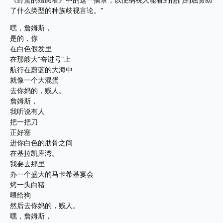
《野蛮的殖民者》中的这一摘录，以便纳税人能看到他们到底资助
了什么类型的种族歧视言论。”
嘿，詹姆斯，
是的，你
在白色假发里
在那艘大“奋进号”上
航行在蔚蓝的大海中
就像一个大混蛋
去你妈的，贱人。
詹姆斯，
我听说有人
把一把刀
正好塞
进你白色的肋骨之间
在基拉凯库湾。
我要去那里
办一个盛大的马卡希基宴会
烤一头白猪
喂给狗
然后去你妈的，贱人。
嘿，詹姆斯，