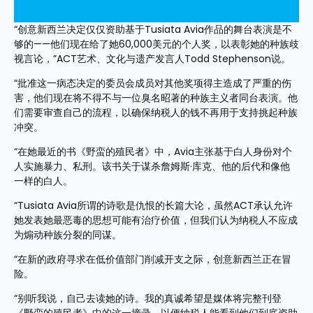
“创意新西兰决定仅仅资助基于Tusiata Avia作品的舞台表演是不
够的——他们现在给了她60,000美元的个人奖，以表彰她的种族歧
视言论，”ACT艺术、文化与遗产发言人Todd Stephenson说。
“批准这一病态决定的委员会成员对其他奖项得主造成了严重的伤
害，他们现在将不得不与一位臭名昭著的种族主义者同台表演。他
们需要审查自己的流程，以确保纳税人的钱不再用于支持挑起种族
冲突。
“在她最近的书《野蛮的殖民者》中，Avia主张基于白人身份对个
人实施暴力、私刑。该书关于谋杀詹姆斯·库克、他的后代和像他
一样的白人。
“Tusiata Avia所谓的诗歌是仇恨的长篇大论，虽然ACT承认允许
她发表她最恶毒的思想可能有治疗价值，但我们认为纳税人不应成
为煽动种族分裂的同谋。
“在新的政府寻求在低价值部门削减开支之际，创意新西兰正在冒
险。
“别听我说，自己去读她的诗。我的真诚希望是媒体将完整刊登