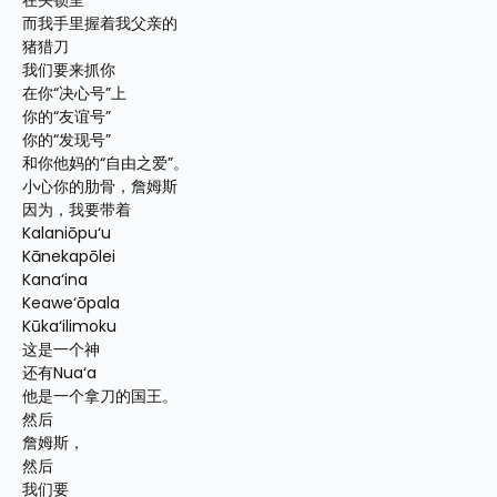
在头锁里
而我手里握着我父亲的
猪猎刀
我们要来抓你
在你“决心号”上
你的“友谊号”
你的“发现号”
和你他妈的“自由之爱”。
小心你的肋骨，詹姆斯
因为，我要带着
Kalaniōpu‘u
Kānekapōlei
Kana‘ina
Keawe‘ōpala
Kūka‘ilimoku
这是一个神
还有Nua‘a
他是一个拿刀的国王。
然后
詹姆斯，
然后
我们要