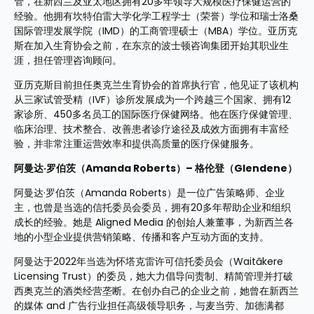
管，在新西兰及亚太地区拥有20多年领导大规模医疗保健运营的
经验。他拥有坎特伯雷大学化学工程学士（荣誉）学位和瑞士洛桑
国际管理发展学院（IMD）的工商管理硕士（MBA）学位。亚历克
斯在加入生育协会之前，在东京的波士顿咨询集团开始其职业生
涯，担任管理咨询顾问。
亚历克斯目前担任奥克兰生育协会的首席执行官，他见证了该机构
从三家试管受精（IVF）诊所发展成为一个跨越三个国家、拥有12
家诊所、450多名员工的国际医疗保健网络。他在医疗保健管理、
临床治理、技术整合、改善患者诊疗途径及成效方面拥有丰富经
验，并非常注重运营效率和提供高质量的医疗保健服务。
阿曼达·罗伯茨（Amanda Roberts）– 格伦登（Glendene）
阿曼达·罗伯茨（Amanda Roberts）是一位广告策略师、企业
主，也曾是当选的信托委员会委员，拥有20多年帮助企业和组织
成长的经验。她是 Aligned Media 的创始人兼董事，为新西兰各
地的小型企业提供营销策略、传播和客户互动方面的支持。
阿曼达于2022年当选为怀塔克雷许可信托委员会（Waitākere 
Licensing Trust）的委员，她大力倡导问责制、精简管理并打破
西奥克兰的酒类经营垄断。在创办自己的企业之前，她曾在新西兰
的媒体 and 广告行业担任高级领导职务，与麦当劳、加德满都