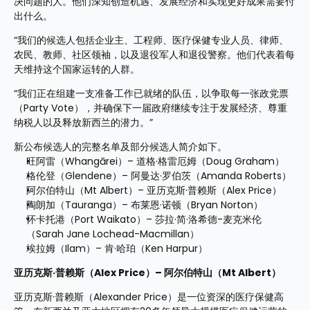
决问题的人。他们深知创造机遇、发展经济和实现更好成果需要付
出什么。
“我们的候选人包括企业主、工程师、医疗保健专业人员、律师、
农民、教师、社区领袖，以及退役军人和退役警察。他们代表着每
天维持这个国家运转的人群。
“我们正在组建一支准备工作已就绪的队伍，以争取每一张政党票
（Party Vote），并确保下一届政府继续专注于发展经济、尊重
纳税人以及释放新西兰的潜力。”
新公布候选人的完整名单及部分候选人简介如下。
旺阿雷（Whangārei）– 道格·格雷厄姆（Doug Graham）
格伦登（Glendene）– 阿曼达·罗伯茨（Amanda Roberts）
阿尔伯特山（Mt Albert）– 亚历克斯·普赖斯（Alex Price）
陶朗加（Tauranga）– 布莱恩·诺顿（Bryan Norton）
怀卡托港（Port Waikato）– 莎拉·简·洛希德-麦克米伦
（Sarah Jane Lochead-Macmillan）
埃拉姆（Ilam）– 肯·哈珀（Ken Harpur）
亚历克斯·普赖斯（Alex Price）– 阿尔伯特山（Mt Albert）
亚历克斯·普赖斯（Alexander Price）是一位资深的医疗保健高